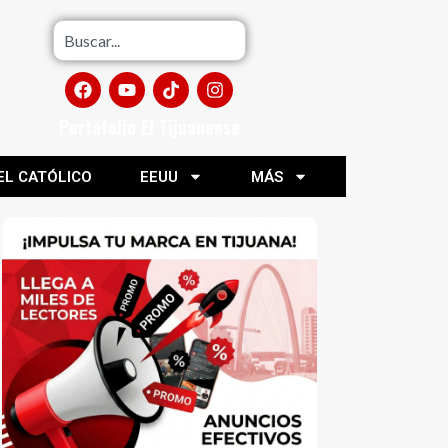
Portafolio El Tijuanense
EL CATÓLICO
EEUU
MÁS