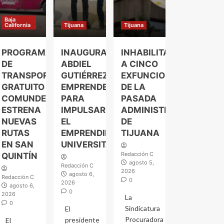
Baja
California
Tijuana
Tijuana
PROGRAMA
INAUGURA
INHABILITAN
DE
ABDIEL
A CINCO
TRANSPORTE
GUTIÉRREZ
EXFUNCIONARIOS
GRATUITO
EMPRENDELAND
DE LA
COMUNDER
PARA
PASADA
ESTRENA
IMPULSAR
ADMINISTRACIÓN
NUEVAS
EL
DE
RUTAS
EMPRENDIMIENTO
TIJUANA
EN SAN
UNIVERSITARIO
Redacción C
QUINTÍN
agosto 5,
Redacción C
2026
agosto 6,
Redacción C
0
2026
agosto 6,
0
2026
La
0
Sindicatura
El
Procuradora
presidente
El