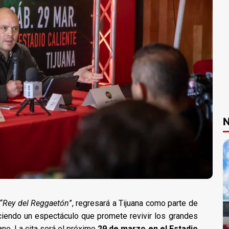
N
“
Rey del Reggaetón
”, regresará a Tijuana como parte de
eciendo un espectáculo que promete revivir los grandes
ano. La cita será el próximo
29 de marzo en el Estadio