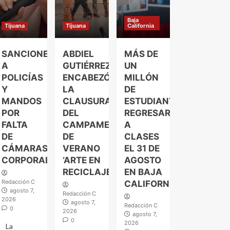
Baja
Tijuana
Tijuana
California
SANCIONES
ABDIEL
MÁS DE
A
GUTIÉRREZ
UN
POLICÍAS
ENCABEZÓ
MILLÓN
Y
LA
DE
MANDOS
CLAUSURA
ESTUDIANTES
POR
DEL
REGRESARÁN
FALTA
CAMPAMENTO
A
DE
DE
CLASES
CÁMARAS
VERANO
EL 31 DE
CORPORALES
‘ARTE EN
AGOSTO
RECICLAJE’
EN BAJA
Redacción C
CALIFORNIA
agosto 7,
Redacción C
2026
agosto 7,
Redacción C
0
2026
agosto 7,
0
2026
La