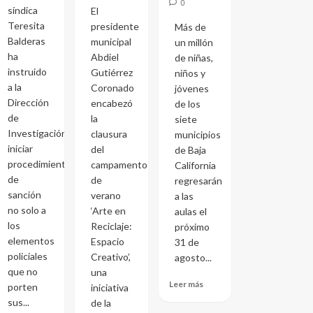
0
síndica
El
Teresita
presidente
Más de
Balderas
municipal
un millón
ha
Abdiel
de niñas,
instruido
Gutiérrez
niños y
a la
Coronado
jóvenes
Dirección
encabezó
de los
de
la
siete
Investigación
clausura
municipios
iniciar
del
de Baja
procedimientos
campamento
California
de
de
regresarán
sanción
verano
a las
no solo a
‘Arte en
aulas el
los
Reciclaje:
próximo
elementos
Espacio
31 de
policiales
Creativo’,
agosto...
que no
una
Leer más
porten
iniciativa
sus...
de la