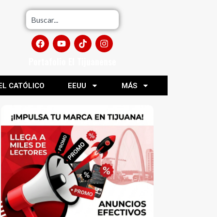
Portafolio El Tijuanense
EL CATÓLICO
EEUU
MÁS