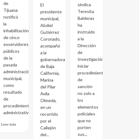
de
síndica
El
Tijuana
Teresita
presidente
notificó
Balderas
municipal,
la
ha
Abdiel
inhabilitación
instruido
Gutiérrez
de cinco
a la
Coronado,
exservidores
Dirección
acompañó
públicos
de
a la
de la
Investigación
gobernadora
pasada
iniciar
de Baja
administración
procedimientos
California,
municipal,
de
Marina
como
sanción
del Pilar
resultado
no solo a
Avila
de
los
Olmeda,
procedimientos
elementos
en un
administrativos...
policiales
recorrido
que no
por el
Leer más
porten
Callejón
sus...
del...