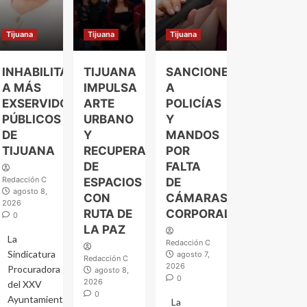
Tijuana
Tijuana
Tijuana
INHABILITAN
TIJUANA
SANCIONES
A MÁS
IMPULSA
A
EXSERVIDORES
ARTE
POLICÍAS
PÚBLICOS
URBANO
Y
DE
Y
MANDOS
TIJUANA
RECUPERACIÓN
POR
DE
FALTA
Redacción C
ESPACIOS
DE
agosto 8,
CON
CÁMARAS
2026
RUTA DE
CORPORALES
0
LA PAZ
La
Redacción C
Sindicatura
agosto 7,
Redacción C
2026
Procuradora
agosto 8,
0
2026
del XXV
0
Ayuntamiento
La