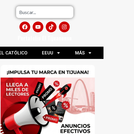
Portafolio El Tijuanense
EL CATÓLICO
EEUU
MÁS