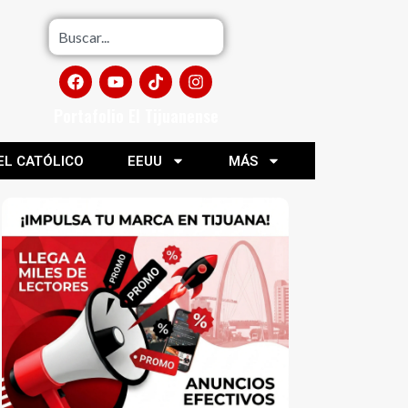
Portafolio El Tijuanense
EL CATÓLICO
EEUU
MÁS