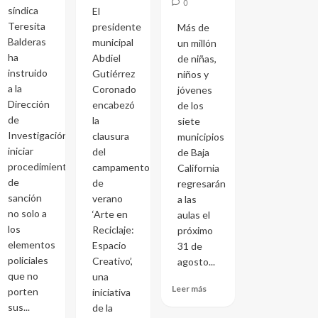
0
síndica
El
Teresita
presidente
Más de
Balderas
municipal
un millón
ha
Abdiel
de niñas,
instruido
Gutiérrez
niños y
a la
Coronado
jóvenes
Dirección
encabezó
de los
de
la
siete
Investigación
clausura
municipios
iniciar
del
de Baja
procedimientos
campamento
California
de
de
regresarán
sanción
verano
a las
no solo a
‘Arte en
aulas el
los
Reciclaje:
próximo
elementos
Espacio
31 de
policiales
Creativo’,
agosto...
que no
una
Leer más
porten
iniciativa
sus...
de la