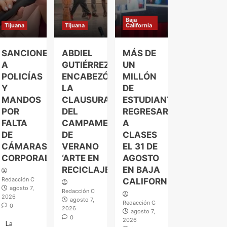
Baja
Tijuana
Tijuana
California
SANCIONES
ABDIEL
MÁS DE
A
GUTIÉRREZ
UN
POLICÍAS
ENCABEZÓ
MILLÓN
Y
LA
DE
MANDOS
CLAUSURA
ESTUDIANTES
POR
DEL
REGRESARÁN
FALTA
CAMPAMENTO
A
DE
DE
CLASES
CÁMARAS
VERANO
EL 31 DE
CORPORALES
‘ARTE EN
AGOSTO
RECICLAJE’
EN BAJA
Redacción C
CALIFORNIA
agosto 7,
Redacción C
2026
agosto 7,
Redacción C
0
2026
agosto 7,
0
2026
La