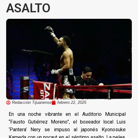
ASALTO
Redacción Tijuanense
febrero 22, 2025
En una noche vibrante en el Auditorio Municipal
“Fausto Gutiérrez Moreno”, el boxeador local Luis
‘Pantera’ Nery se impuso al japonés Kyonosuke
Kameda con un nocaut en el séptimo asalto. La pelea,