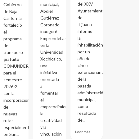
del XXV
municipal,
Gobierno
Ayuntamiento
Abdiel
de Baja
de
Gutiérrez
California
Tijuana
Coronado,
fortaleció
informó
inauguró
el
la
EmprendeLand
programa
inhabilitación
en la
de
por un
Universidad
transporte
año de
Xochicalco,
gratuito
cinco
una
COMUNDER
exfuncionarios
iniciativa
para el
de la
orientada
semestre
pasada
a
2026-2
administración
fomentar
con la
municipal,
el
incorporación
como
emprendimiento,
de
resultado
la
nuevas
de...
creatividad
rutas,
y la
especialmente
Leer más
vinculación
en San...