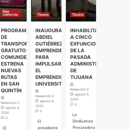
Baja
California
Tijuana
Tijuana
PROGRAMA
INAUGURA
INHABILITAN
DE
ABDIEL
A CINCO
TRANSPORTE
GUTIÉRREZ
EXFUNCIONARIOS
GRATUITO
EMPRENDELAND
DE LA
COMUNDER
PARA
PASADA
ESTRENA
IMPULSAR
ADMINISTRACIÓN
NUEVAS
EL
DE
RUTAS
EMPRENDIMIENTO
TIJUANA
EN SAN
UNIVERSITARIO
Redacción C
QUINTÍN
agosto 5,
Redacción C
2026
agosto 6,
Redacción C
0
2026
agosto 6,
0
2026
La
0
Sindicatura
El
Procuradora
presidente
El