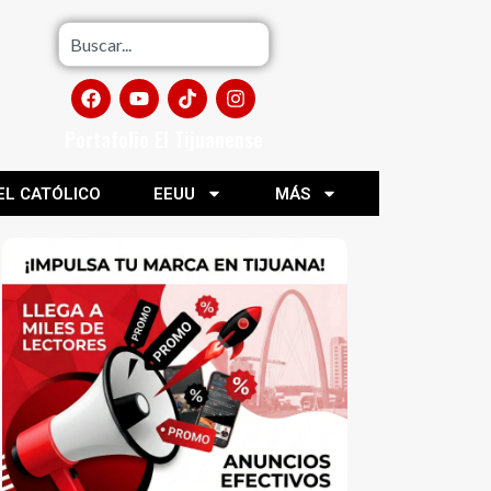
Portafolio El Tijuanense
EL CATÓLICO
EEUU
MÁS