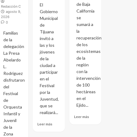
de Baja
El
Redacción C
California
Gobierno
agosto 9,
2026
se
Municipal
0
sumará a
de
la
Tijuana
Familias
recuperación
invitó a
de la
de los
las y los
delegación
ecosistemas
jóvenes
La Presa
de la
de la
Abelardo
región
ciudad a
L.
con la
participar
Rodríguez
intervención
en el
disfrutaron
de 100
Festival
del
hectáreas
por la
Festival
en el
Juventud,
de
Ejido...
que se
Orquesta
realizará...
Infantil y
Leer más
Juvenil
Leer más
de la
Zona