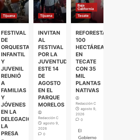
Baja
California
Tijuana
Tijuana
Tecate
FESTIVAL
INVITAN
REFORESTARÁ
DE
AL
100
ORQUESTA
FESTIVAL
HECTÁREAS
INFANTIL
POR LA
EN
Y
JUVENTUD
TECATE
JUVENIL
ESTE 14
CON 35
REUNIÓ
DE
MIL
A
AGOSTO
PLANTAS
FAMILIAS
EN EL
NATIVAS
Y
PARQUE
Redacción C
JÓVENES
MORELOS
agosto 9,
EN LA
2026
Redacción C
DELEGACIÓN
0
agosto 9,
LA
2026
El
PRESA
0
Gobierno