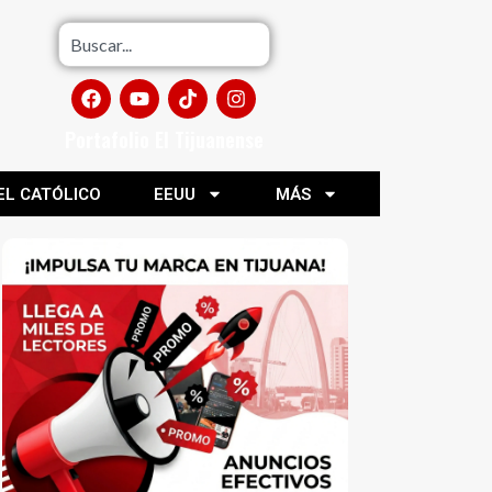
Portafolio El Tijuanense
EL CATÓLICO
EEUU
MÁS