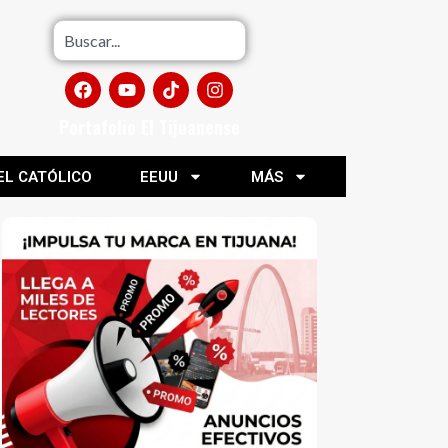
Portafolio El Tijuanense
EL CATÓLICO
EEUU
MÁS