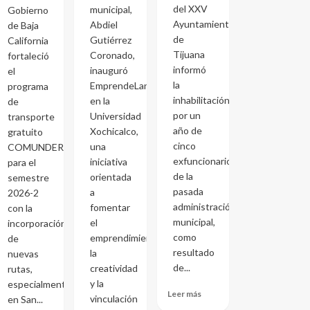
del XXV
municipal,
Gobierno
Ayuntamiento
Abdiel
de Baja
de
Gutiérrez
California
Tijuana
Coronado,
fortaleció
informó
inauguró
el
la
EmprendeLand
programa
inhabilitación
en la
de
por un
Universidad
transporte
año de
Xochicalco,
gratuito
cinco
una
COMUNDER
exfuncionarios
iniciativa
para el
de la
orientada
semestre
pasada
a
2026-2
administración
fomentar
con la
municipal,
el
incorporación
como
emprendimiento,
de
resultado
la
nuevas
de...
creatividad
rutas,
y la
especialmente
Leer más
vinculación
en San...