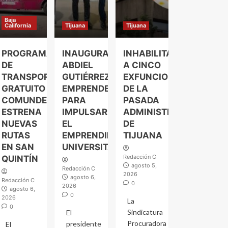
Baja
California
Tijuana
Tijuana
PROGRAMA
INAUGURA
INHABILITAN
DE
ABDIEL
A CINCO
TRANSPORTE
GUTIÉRREZ
EXFUNCIONARIOS
GRATUITO
EMPRENDELAND
DE LA
COMUNDER
PARA
PASADA
ESTRENA
IMPULSAR
ADMINISTRACIÓN
NUEVAS
EL
DE
RUTAS
EMPRENDIMIENTO
TIJUANA
EN SAN
UNIVERSITARIO
Redacción C
QUINTÍN
agosto 5,
Redacción C
2026
agosto 6,
Redacción C
0
2026
agosto 6,
0
2026
La
0
Sindicatura
El
Procuradora
presidente
El