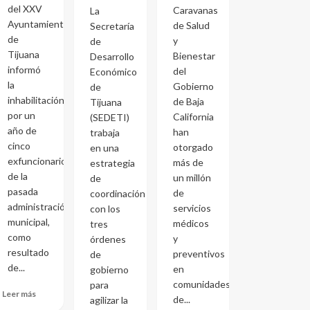
del XXV
Caravanas
La
Ayuntamiento
de Salud
Secretaría
de
y
de
Tijuana
Bienestar
Desarrollo
informó
del
Económico
la
Gobierno
de
inhabilitación
de Baja
Tijuana
por un
California
(SEDETI)
año de
han
trabaja
cinco
otorgado
en una
exfuncionarios
más de
estrategia
de la
un millón
de
pasada
de
coordinación
administración
servicios
con los
municipal,
médicos
tres
como
y
órdenes
resultado
preventivos
de
de...
en
gobierno
comunidades
para
Leer más
de...
agilizar la