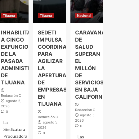
Tijuana
Tijuana
Nacional
INHABILITAN
SEDETI
CARAVANAS
A CINCO
IMPULSA
DE
EXFUNCIONARIOS
COORDINACIÓN
SALUD
DE LA
PARA
SUPERAN
PASADA
AGILIZAR
EL
ADMINISTRACIÓN
LA
MILLÓN
DE
APERTURA
DE
TIJUANA
DE
SERVICIOS
EMPRESAS
EN BAJA
Redacción C
EN
CALIFORNIA
agosto 5,
TIJUANA
2026
Redacción C
0
agosto 5,
Redacción C
2026
La
agosto 5,
0
2026
Sindicatura
0
Procuradora
Las