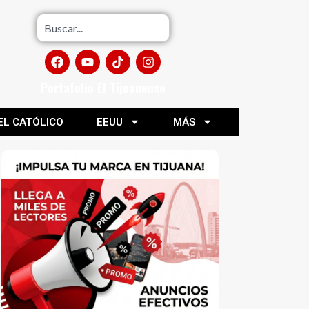
Portafolio El Tijuanense
EL CATÓLICO
EEUU
MÁS