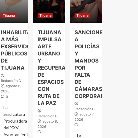
Tijuana
Tijuana
Tijuana
INHABILITAN
TIJUANA
SANCIONES
A MÁS
IMPULSA
A
EXSERVIDORES
ARTE
POLICÍAS
PÚBLICOS
URBANO
Y
DE
Y
MANDOS
TIJUANA
RECUPERACIÓN
POR
DE
FALTA
Redacción C
ESPACIOS
DE
agosto 8,
CON
CÁMARAS
2026
RUTA DE
CORPORALES
0
LA PAZ
La
Redacción C
Sindicatura
agosto 7,
Redacción C
2026
Procuradora
agosto 8,
0
2026
del XXV
0
Ayuntamiento
La