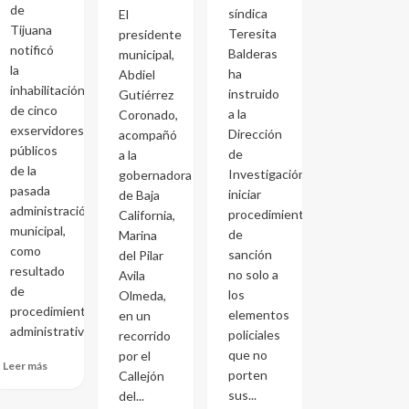
de
síndica
El
Tijuana
Teresita
presidente
notificó
Balderas
municipal,
la
ha
Abdiel
inhabilitación
instruido
Gutiérrez
de cinco
a la
Coronado,
exservidores
Dirección
acompañó
públicos
de
a la
de la
Investigación
gobernadora
pasada
iniciar
de Baja
administración
procedimientos
California,
municipal,
de
Marina
como
sanción
del Pilar
resultado
no solo a
Avila
de
los
Olmeda,
procedimientos
elementos
en un
administrativos...
policiales
recorrido
que no
por el
Leer más
porten
Callejón
sus...
del...