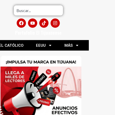
Portafolio El Tijuanense
EL CATÓLICO
EEUU
MÁS