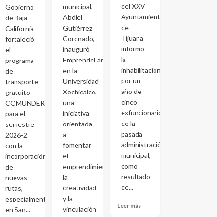
del XXV
municipal,
Gobierno
Ayuntamiento
Abdiel
de Baja
de
Gutiérrez
California
Tijuana
Coronado,
fortaleció
informó
inauguró
el
la
EmprendeLand
programa
inhabilitación
en la
de
por un
Universidad
transporte
año de
Xochicalco,
gratuito
cinco
una
COMUNDER
exfuncionarios
iniciativa
para el
de la
orientada
semestre
pasada
a
2026-2
administración
fomentar
con la
municipal,
el
incorporación
como
emprendimiento,
de
resultado
la
nuevas
de...
creatividad
rutas,
y la
especialmente
Leer más
vinculación
en San...