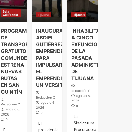
Baja
California
Tijuana
Tijuana
PROGRAMA
INAUGURA
INHABILITAN
DE
ABDIEL
A CINCO
TRANSPORTE
GUTIÉRREZ
EXFUNCIONARIOS
GRATUITO
EMPRENDELAND
DE LA
COMUNDER
PARA
PASADA
ESTRENA
IMPULSAR
ADMINISTRACIÓN
NUEVAS
EL
DE
RUTAS
EMPRENDIMIENTO
TIJUANA
EN SAN
UNIVERSITARIO
Redacción C
QUINTÍN
agosto 5,
Redacción C
2026
agosto 6,
Redacción C
0
2026
agosto 6,
0
2026
La
0
Sindicatura
El
Procuradora
presidente
El