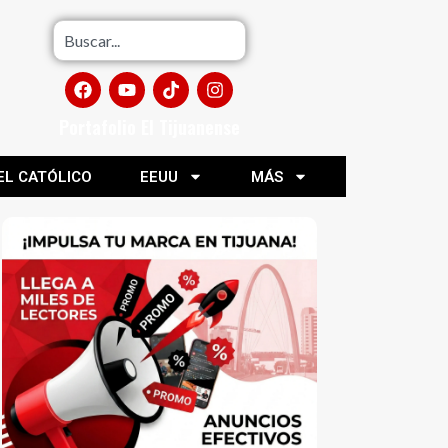
Portafolio El Tijuanense
EL CATÓLICO
EEUU
MÁS