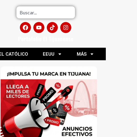
Portafolio El Tijuanense
EL CATÓLICO
EEUU
MÁS