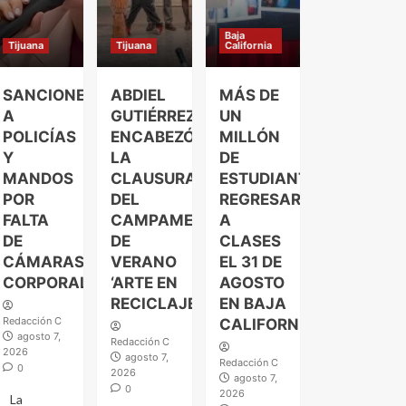
Baja
Tijuana
Tijuana
California
SANCIONES
ABDIEL
MÁS DE
A
GUTIÉRREZ
UN
POLICÍAS
ENCABEZÓ
MILLÓN
Y
LA
DE
MANDOS
CLAUSURA
ESTUDIANTES
POR
DEL
REGRESARÁN
FALTA
CAMPAMENTO
A
DE
DE
CLASES
CÁMARAS
VERANO
EL 31 DE
CORPORALES
‘ARTE EN
AGOSTO
RECICLAJE’
EN BAJA
Redacción C
CALIFORNIA
agosto 7,
Redacción C
2026
agosto 7,
Redacción C
0
2026
agosto 7,
0
2026
La