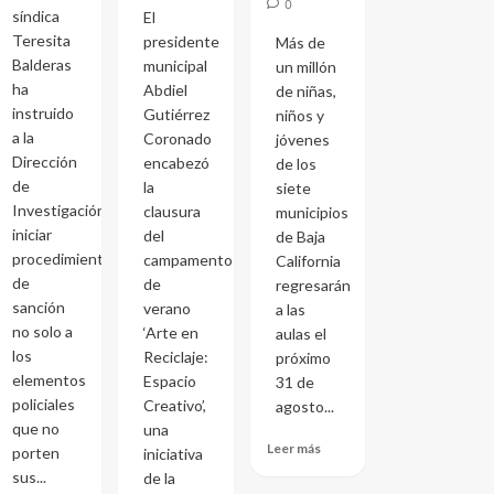
0
síndica
El
Teresita
presidente
Más de
Balderas
municipal
un millón
ha
Abdiel
de niñas,
instruido
Gutiérrez
niños y
a la
Coronado
jóvenes
Dirección
encabezó
de los
de
la
siete
Investigación
clausura
municipios
iniciar
del
de Baja
procedimientos
campamento
California
de
de
regresarán
sanción
verano
a las
no solo a
‘Arte en
aulas el
los
Reciclaje:
próximo
elementos
Espacio
31 de
policiales
Creativo’,
agosto...
que no
una
Leer más
porten
iniciativa
sus...
de la