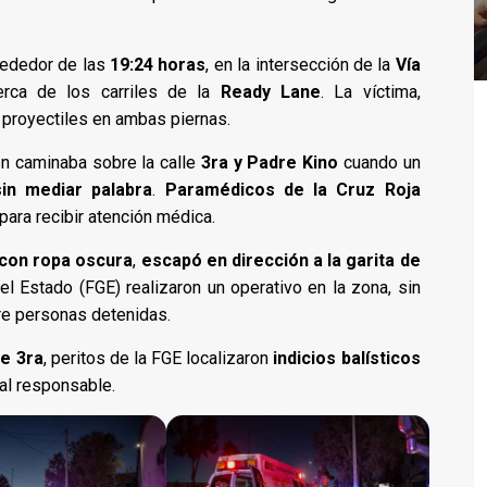
lrededor de las
19:24 horas
, en la intersección de la
Vía
erca de los carriles de la
Ready Lane
. La víctima,
s proyectiles en ambas piernas.
en caminaba sobre la calle
3ra y Padre Kino
cuando un
sin mediar palabra
.
Paramédicos de la Cruz Roja
l para recibir atención médica.
 con ropa oscura
,
escapó en dirección a la garita de
el Estado (FGE) realizaron un operativo en la zona, sin
e personas detenidas.
le 3ra
, peritos de la FGE localizaron
indicios balísticos
 al responsable.