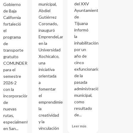
del XXV
municipal,
Gobierno
Ayuntamiento
Abdiel
de Baja
de
Gutiérrez
California
Tijuana
Coronado,
fortaleció
informó
inauguró
el
la
EmprendeLand
programa
inhabilitación
en la
de
por un
Universidad
transporte
año de
Xochicalco,
gratuito
cinco
una
COMUNDER
exfuncionarios
iniciativa
para el
de la
orientada
semestre
pasada
a
2026-2
administración
fomentar
con la
municipal,
el
incorporación
como
emprendimiento,
de
resultado
la
nuevas
de...
creatividad
rutas,
y la
especialmente
Leer más
vinculación
en San...