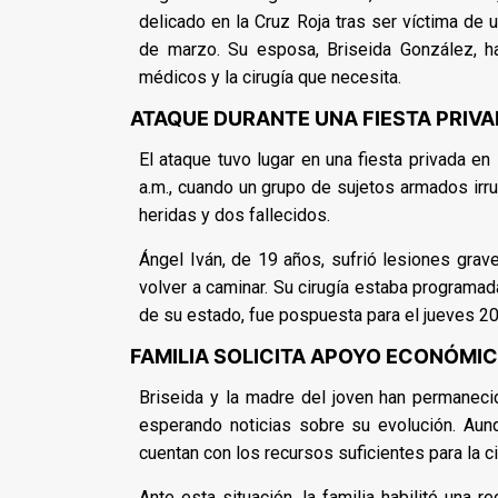
delicado en la Cruz Roja tras ser víctima de
de marzo. Su esposa, Briseida González, h
médicos y la cirugía que necesita.
ATAQUE DURANTE UNA FIESTA PRIV
El ataque tuvo lugar en una fiesta privada en 
a.m., cuando un grupo de sujetos armados irr
heridas y dos fallecidos.
Ángel Iván, de 19 años, sufrió lesiones grav
volver a caminar. Su cirugía estaba programad
de su estado, fue pospuesta para el jueves 2
FAMILIA SOLICITA APOYO ECONÓMI
Briseida y la madre del joven han permaneci
esperando noticias sobre su evolución. Au
cuentan con los recursos suficientes para la c
Ante esta situación, la familia habilitó una