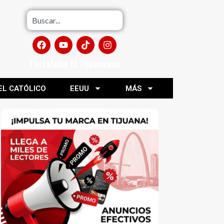
Portafolio El Tijuanense
EL CATÓLICO
EEUU
MÁS