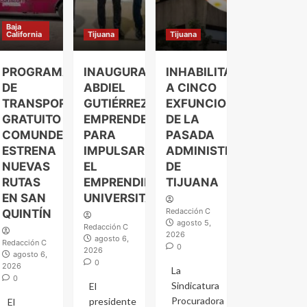
Baja
California
Tijuana
Tijuana
PROGRAMA
INAUGURA
INHABILITAN
DE
ABDIEL
A CINCO
TRANSPORTE
GUTIÉRREZ
EXFUNCIONARIOS
GRATUITO
EMPRENDELAND
DE LA
COMUNDER
PARA
PASADA
ESTRENA
IMPULSAR
ADMINISTRACIÓN
NUEVAS
EL
DE
RUTAS
EMPRENDIMIENTO
TIJUANA
EN SAN
UNIVERSITARIO
Redacción C
QUINTÍN
agosto 5,
Redacción C
2026
agosto 6,
Redacción C
0
2026
agosto 6,
0
2026
La
0
Sindicatura
El
Procuradora
presidente
El