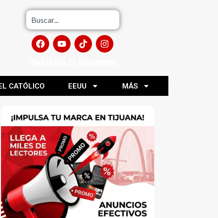
Portafolio El Tijuanense
EL CATÓLICO
EEUU
MÁS