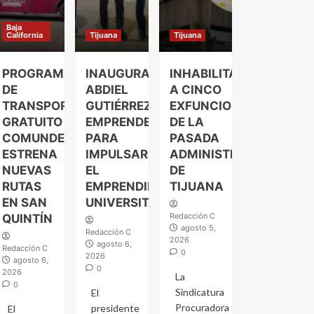
Baja
California
Tijuana
Tijuana
PROGRAMA
INAUGURA
INHABILITAN
DE
ABDIEL
A CINCO
TRANSPORTE
GUTIÉRREZ
EXFUNCIONARIOS
GRATUITO
EMPRENDELAND
DE LA
COMUNDER
PARA
PASADA
ESTRENA
IMPULSAR
ADMINISTRACIÓN
NUEVAS
EL
DE
RUTAS
EMPRENDIMIENTO
TIJUANA
EN SAN
UNIVERSITARIO
Redacción C
QUINTÍN
agosto 5,
Redacción C
2026
agosto 6,
Redacción C
0
2026
agosto 6,
0
2026
La
0
Sindicatura
El
Procuradora
presidente
El