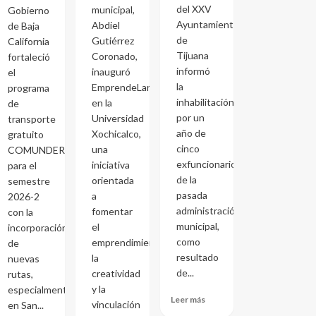
del XXV
municipal,
Gobierno
Ayuntamiento
Abdiel
de Baja
de
Gutiérrez
California
Tijuana
Coronado,
fortaleció
informó
inauguró
el
la
EmprendeLand
programa
inhabilitación
en la
de
por un
Universidad
transporte
año de
Xochicalco,
gratuito
cinco
una
COMUNDER
exfuncionarios
iniciativa
para el
de la
orientada
semestre
pasada
a
2026-2
administración
fomentar
con la
municipal,
el
incorporación
como
emprendimiento,
de
resultado
la
nuevas
de...
creatividad
rutas,
y la
especialmente
Leer más
vinculación
en San...