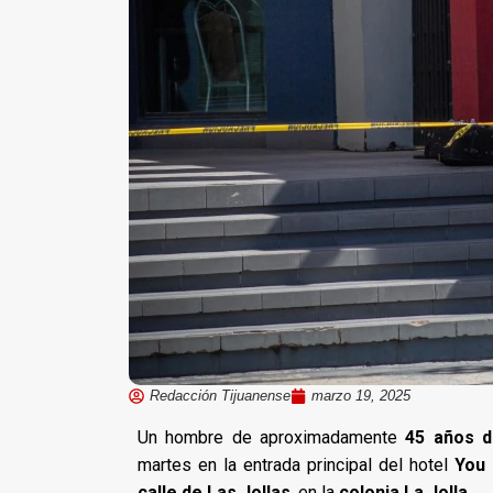
Redacción Tijuanense
marzo 19, 2025
Un hombre de aproximadamente
45 años d
martes en la entrada principal del hotel
You
calle de Las Jollas
, en la
colonia La Jolla
.