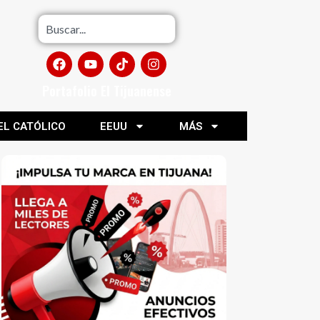
Portafolio El Tijuanense
EL CATÓLICO
EEUU
MÁS