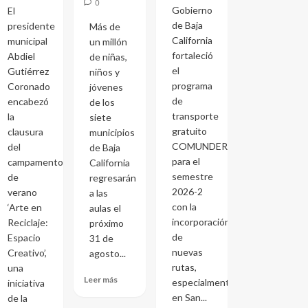
0
Gobierno
El
de Baja
presidente
Más de
California
municipal
un millón
fortaleció
Abdiel
de niñas,
el
Gutiérrez
niños y
programa
Coronado
jóvenes
de
encabezó
de los
transporte
la
siete
gratuito
clausura
municipios
COMUNDER
del
de Baja
para el
campamento
California
semestre
de
regresarán
2026-2
verano
a las
con la
‘Arte en
aulas el
incorporación
Reciclaje:
próximo
de
Espacio
31 de
nuevas
Creativo’,
agosto...
rutas,
una
Leer más
especialmente
iniciativa
en San...
de la