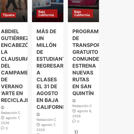
Baja
Baja
Tijuana
California
California
ABDIEL
MÁS DE
PROGRAMA
GUTIÉRREZ
UN
DE
ENCABEZÓ
MILLÓN
TRANSPORTE
LA
DE
GRATUITO
CLAUSURA
ESTUDIANTES
COMUNDER
DEL
REGRESARÁN
ESTRENA
CAMPAMENTO
A
NUEVAS
DE
CLASES
RUTAS
VERANO
EL 31 DE
EN SAN
‘ARTE EN
AGOSTO
QUINTÍN
RECICLAJE’
EN BAJA
Redacción C
CALIFORNIA
agosto 6,
Redacción C
2026
agosto 7,
Redacción C
0
2026
agosto 7,
0
2026
El