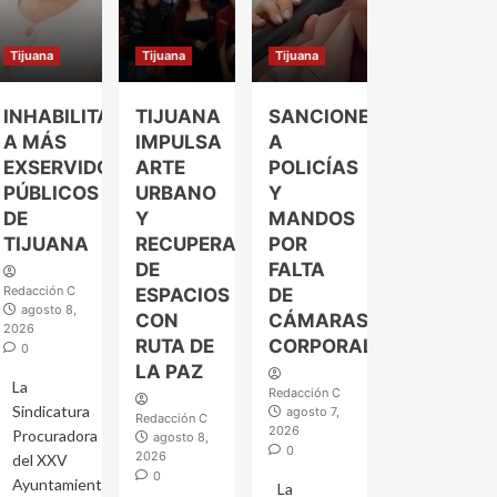
Tijuana
Tijuana
Tijuana
INHABILITAN
TIJUANA
SANCIONES
A MÁS
IMPULSA
A
EXSERVIDORES
ARTE
POLICÍAS
PÚBLICOS
URBANO
Y
DE
Y
MANDOS
TIJUANA
RECUPERACIÓN
POR
DE
FALTA
Redacción C
ESPACIOS
DE
agosto 8,
CON
CÁMARAS
2026
RUTA DE
CORPORALES
0
LA PAZ
La
Redacción C
Sindicatura
agosto 7,
Redacción C
2026
Procuradora
agosto 8,
0
2026
del XXV
0
Ayuntamiento
La