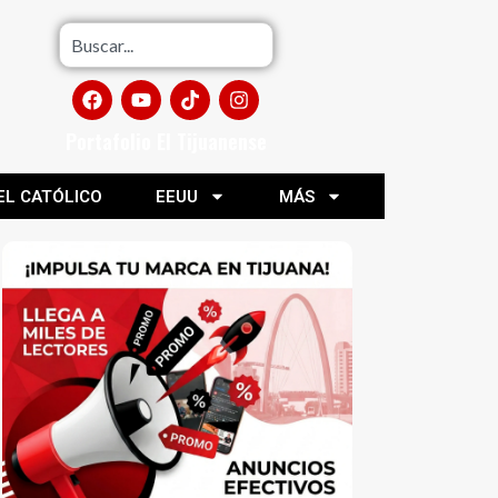
Portafolio El Tijuanense
EL CATÓLICO
EEUU
MÁS