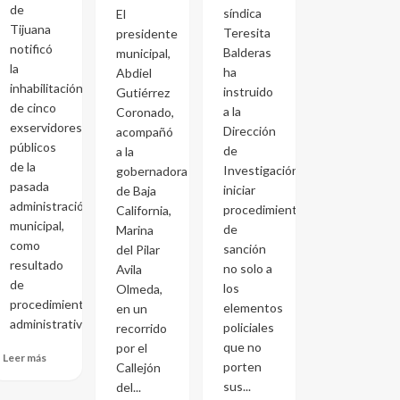
de
síndica
El
Tijuana
Teresita
presidente
notificó
Balderas
municipal,
la
ha
Abdiel
inhabilitación
instruido
Gutiérrez
de cinco
a la
Coronado,
exservidores
Dirección
acompañó
públicos
de
a la
de la
Investigación
gobernadora
pasada
iniciar
de Baja
administración
procedimientos
California,
municipal,
de
Marina
como
sanción
del Pilar
resultado
no solo a
Avila
de
los
Olmeda,
procedimientos
elementos
en un
administrativos...
policiales
recorrido
que no
por el
Leer más
porten
Callejón
sus...
del...