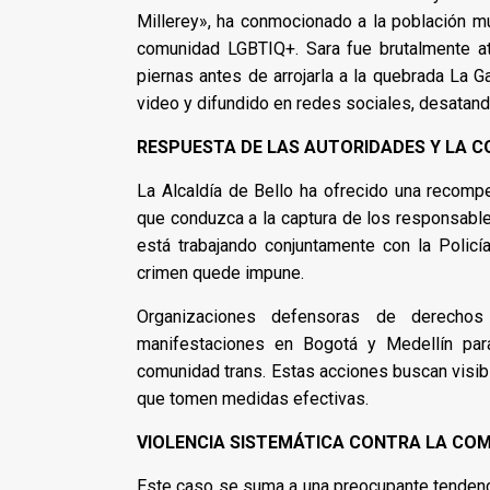
Millerey», ha conmocionado a la población mun
comunidad LGBTIQ+. Sara fue brutalmente at
piernas antes de arrojarla a la quebrada La G
video y difundido en redes sociales, desatando
RESPUESTA DE LAS AUTORIDADES Y LA 
La Alcaldía de Bello ha ofrecido una recom
que conduzca a la captura de los responsabl
está trabajando conjuntamente con la Policí
crimen quede impune.
Organizaciones defensoras de derecho
manifestaciones en Bogotá y Medellín para 
comunidad trans. Estas acciones buscan visibi
que tomen medidas efectivas.
VIOLENCIA SISTEMÁTICA CONTRA LA CO
Este caso se suma a una preocupante tendenci