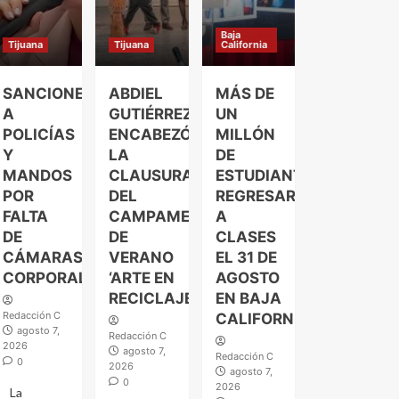
Baja
Tijuana
Tijuana
California
SANCIONES
ABDIEL
MÁS DE
A
GUTIÉRREZ
UN
POLICÍAS
ENCABEZÓ
MILLÓN
Y
LA
DE
MANDOS
CLAUSURA
ESTUDIANTES
POR
DEL
REGRESARÁN
FALTA
CAMPAMENTO
A
DE
DE
CLASES
CÁMARAS
VERANO
EL 31 DE
CORPORALES
‘ARTE EN
AGOSTO
RECICLAJE’
EN BAJA
Redacción C
CALIFORNIA
agosto 7,
Redacción C
2026
agosto 7,
Redacción C
0
2026
agosto 7,
0
2026
La