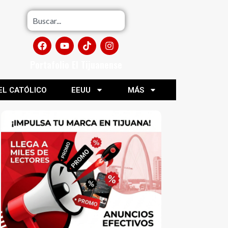
Portafolio El Tijuanense
EL CATÓLICO
EEUU
MÁS