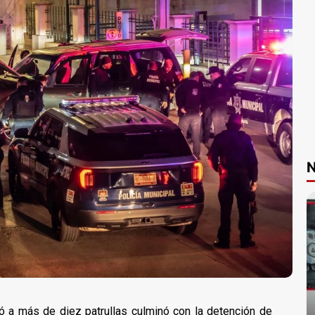
N
ró a más de diez patrullas culminó con la detención de