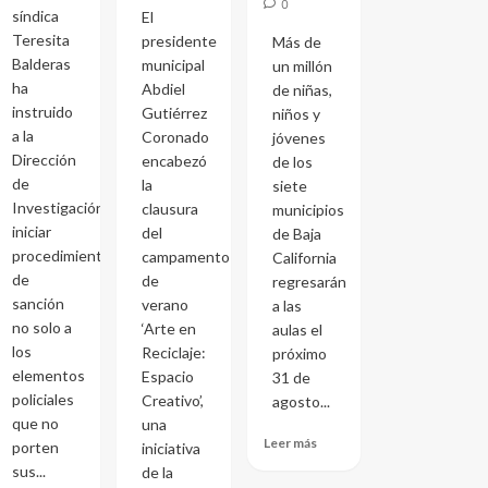
0
síndica
El
Teresita
presidente
Más de
Balderas
municipal
un millón
ha
Abdiel
de niñas,
instruido
Gutiérrez
niños y
a la
Coronado
jóvenes
Dirección
encabezó
de los
de
la
siete
Investigación
clausura
municipios
iniciar
del
de Baja
procedimientos
campamento
California
de
de
regresarán
sanción
verano
a las
no solo a
‘Arte en
aulas el
los
Reciclaje:
próximo
elementos
Espacio
31 de
policiales
Creativo’,
agosto...
que no
una
Leer más
porten
iniciativa
sus...
de la