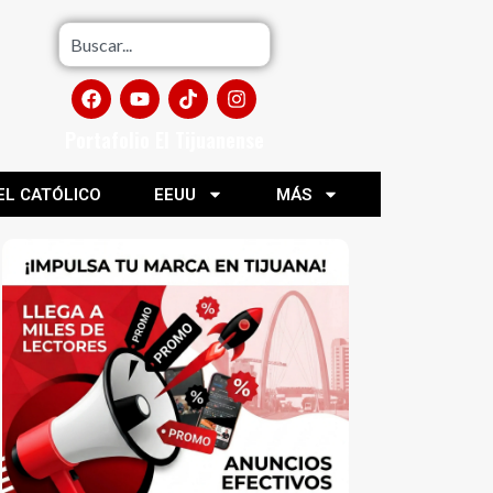
Portafolio El Tijuanense
EL CATÓLICO
EEUU
MÁS