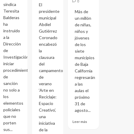
0
síndica
El
Teresita
presidente
Más de
Balderas
municipal
un millón
ha
Abdiel
de niñas,
instruido
Gutiérrez
niños y
a la
Coronado
jóvenes
Dirección
encabezó
de los
de
la
siete
Investigación
clausura
municipios
iniciar
del
de Baja
procedimientos
campamento
California
de
de
regresarán
sanción
verano
a las
no solo a
‘Arte en
aulas el
los
Reciclaje:
próximo
elementos
Espacio
31 de
policiales
Creativo’,
agosto...
que no
una
Leer más
porten
iniciativa
sus...
de la