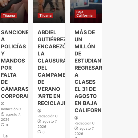
Baja
Tijuana
Tijuana
California
SANCIONES
ABDIEL
MÁS DE
A
GUTIÉRREZ
UN
POLICÍAS
ENCABEZÓ
MILLÓN
Y
LA
DE
MANDOS
CLAUSURA
ESTUDIANTES
POR
DEL
REGRESARÁN
FALTA
CAMPAMENTO
A
DE
DE
CLASES
CÁMARAS
VERANO
EL 31 DE
CORPORALES
‘ARTE EN
AGOSTO
RECICLAJE’
EN BAJA
Redacción C
CALIFORNIA
agosto 7,
Redacción C
2026
agosto 7,
Redacción C
0
2026
agosto 7,
0
2026
La