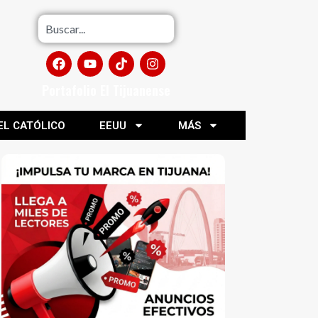
Portafolio El Tijuanense
EL CATÓLICO
EEUU
MÁS