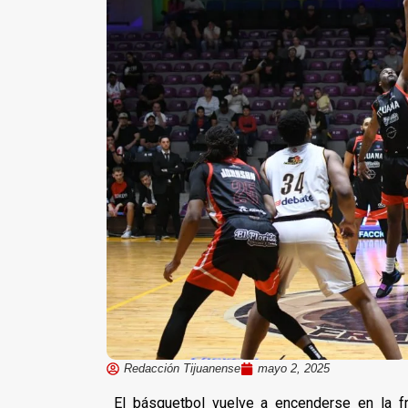
Redacción Tijuanense
mayo 2, 2025
El básquetbol vuelve a encenderse en la f