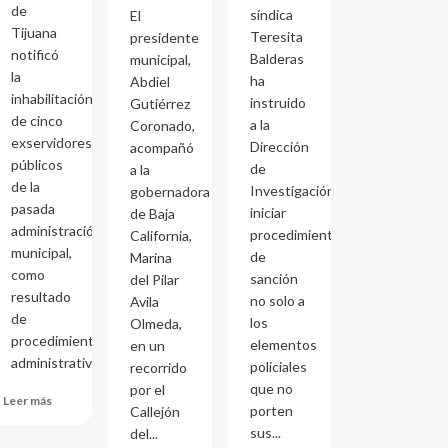
de
síndica
El
Tijuana
Teresita
presidente
notificó
Balderas
municipal,
la
ha
Abdiel
inhabilitación
instruido
Gutiérrez
de cinco
a la
Coronado,
exservidores
Dirección
acompañó
públicos
de
a la
de la
Investigación
gobernadora
pasada
iniciar
de Baja
administración
procedimientos
California,
municipal,
de
Marina
como
sanción
del Pilar
resultado
no solo a
Avila
de
los
Olmeda,
procedimientos
elementos
en un
administrativos...
policiales
recorrido
que no
por el
Leer más
porten
Callejón
sus...
del...