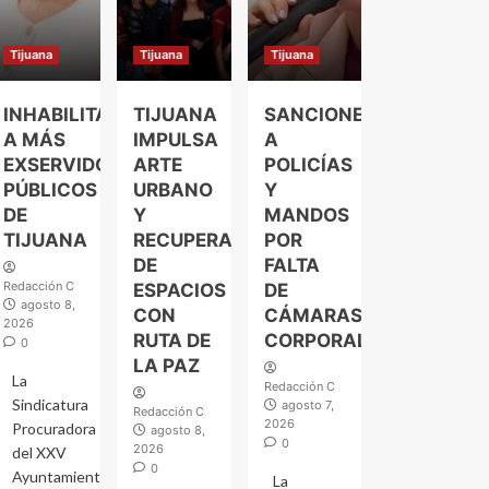
Tijuana
Tijuana
Tijuana
INHABILITAN
TIJUANA
SANCIONES
A MÁS
IMPULSA
A
EXSERVIDORES
ARTE
POLICÍAS
PÚBLICOS
URBANO
Y
DE
Y
MANDOS
TIJUANA
RECUPERACIÓN
POR
DE
FALTA
Redacción C
ESPACIOS
DE
agosto 8,
CON
CÁMARAS
2026
RUTA DE
CORPORALES
0
LA PAZ
La
Redacción C
Sindicatura
agosto 7,
Redacción C
2026
Procuradora
agosto 8,
0
2026
del XXV
0
Ayuntamiento
La