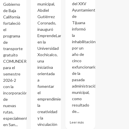
del XXV
municipal,
Gobierno
Ayuntamiento
Abdiel
de Baja
de
Gutiérrez
California
Tijuana
Coronado,
fortaleció
informó
inauguró
el
la
EmprendeLand
programa
inhabilitación
en la
de
por un
Universidad
transporte
año de
Xochicalco,
gratuito
cinco
una
COMUNDER
exfuncionarios
iniciativa
para el
de la
orientada
semestre
pasada
a
2026-2
administración
fomentar
con la
municipal,
el
incorporación
como
emprendimiento,
de
resultado
la
nuevas
de...
creatividad
rutas,
y la
especialmente
Leer más
vinculación
en San...