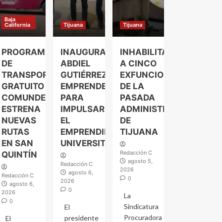
Baja
California
Tijuana
Tijuana
PROGRAMA
INAUGURA
INHABILITAN
DE
ABDIEL
A CINCO
TRANSPORTE
GUTIÉRREZ
EXFUNCIONARIOS
GRATUITO
EMPRENDELAND
DE LA
COMUNDER
PARA
PASADA
ESTRENA
IMPULSAR
ADMINISTRACIÓN
NUEVAS
EL
DE
RUTAS
EMPRENDIMIENTO
TIJUANA
EN SAN
UNIVERSITARIO
Redacción C
QUINTÍN
agosto 5,
Redacción C
2026
agosto 6,
Redacción C
0
2026
agosto 6,
0
2026
La
0
Sindicatura
El
Procuradora
presidente
El