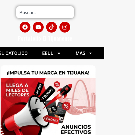
Portafolio El Tijuanense
EL CATÓLICO
EEUU
MÁS