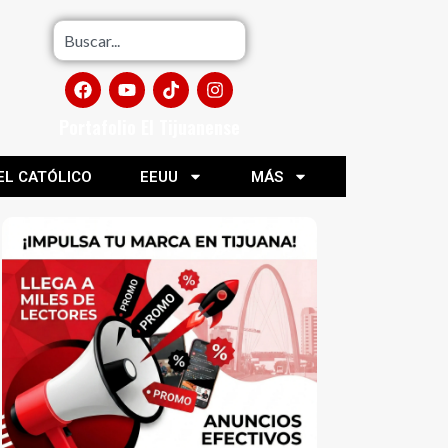
Portafolio El Tijuanense
EL CATÓLICO
EEUU
MÁS