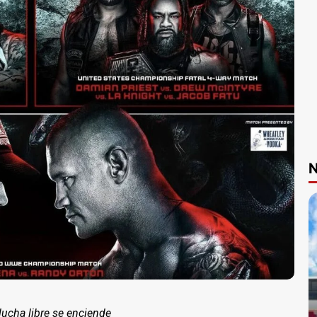
N
 lucha libre se enciende