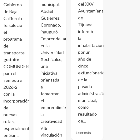
del XXV
municipal,
Gobierno
Ayuntamiento
Abdiel
de Baja
de
Gutiérrez
California
Tijuana
Coronado,
fortaleció
informó
inauguró
el
la
EmprendeLand
programa
inhabilitación
en la
de
por un
Universidad
transporte
año de
Xochicalco,
gratuito
cinco
una
COMUNDER
exfuncionarios
iniciativa
para el
de la
orientada
semestre
pasada
a
2026-2
administración
fomentar
con la
municipal,
el
incorporación
como
emprendimiento,
de
resultado
la
nuevas
de...
creatividad
rutas,
y la
especialmente
Leer más
vinculación
en San...