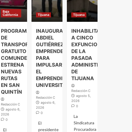
Baja
California
Tijuana
Tijuana
PROGRAMA
INAUGURA
INHABILITAN
DE
ABDIEL
A CINCO
TRANSPORTE
GUTIÉRREZ
EXFUNCIONARIOS
GRATUITO
EMPRENDELAND
DE LA
COMUNDER
PARA
PASADA
ESTRENA
IMPULSAR
ADMINISTRACIÓN
NUEVAS
EL
DE
RUTAS
EMPRENDIMIENTO
TIJUANA
EN SAN
UNIVERSITARIO
Redacción C
QUINTÍN
agosto 5,
Redacción C
2026
agosto 6,
Redacción C
0
2026
agosto 6,
0
2026
La
0
Sindicatura
El
Procuradora
presidente
El