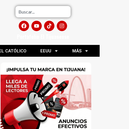
Portafolio El Tijuanense
EL CATÓLICO
EEUU
MÁS