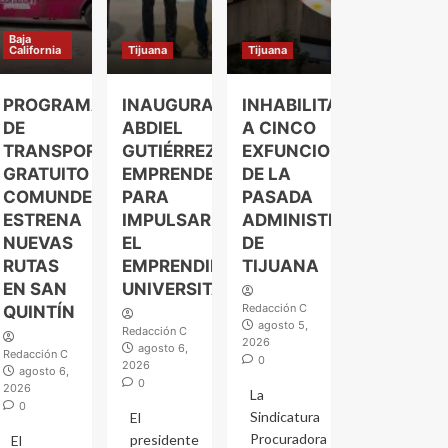
Baja
California
Tijuana
Tijuana
PROGRAMA
INAUGURA
INHABILITAN
DE
ABDIEL
A CINCO
TRANSPORTE
GUTIÉRREZ
EXFUNCIONARIOS
GRATUITO
EMPRENDELAND
DE LA
COMUNDER
PARA
PASADA
ESTRENA
IMPULSAR
ADMINISTRACIÓN
NUEVAS
EL
DE
RUTAS
EMPRENDIMIENTO
TIJUANA
EN SAN
UNIVERSITARIO
Redacción C
QUINTÍN
agosto 5,
Redacción C
2026
agosto 6,
Redacción C
0
2026
agosto 6,
0
2026
La
0
Sindicatura
El
Procuradora
presidente
El