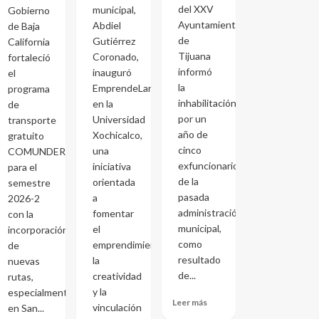
del XXV
municipal,
Gobierno
Ayuntamiento
Abdiel
de Baja
de
Gutiérrez
California
Tijuana
Coronado,
fortaleció
informó
inauguró
el
la
EmprendeLand
programa
inhabilitación
en la
de
por un
Universidad
transporte
año de
Xochicalco,
gratuito
cinco
una
COMUNDER
exfuncionarios
iniciativa
para el
de la
orientada
semestre
pasada
a
2026-2
administración
fomentar
con la
municipal,
el
incorporación
como
emprendimiento,
de
resultado
la
nuevas
de...
creatividad
rutas,
y la
especialmente
Leer más
vinculación
en San...