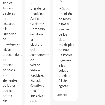
0
síndica
El
Teresita
presidente
Más de
Balderas
municipal
un millón
ha
Abdiel
de niñas,
instruido
Gutiérrez
niños y
a la
Coronado
jóvenes
Dirección
encabezó
de los
de
la
siete
Investigación
clausura
municipios
iniciar
del
de Baja
procedimientos
campamento
California
de
de
regresarán
sanción
verano
a las
no solo a
‘Arte en
aulas el
los
Reciclaje:
próximo
elementos
Espacio
31 de
policiales
Creativo’,
agosto...
que no
una
Leer más
porten
iniciativa
sus...
de la