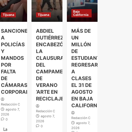
Baja
Tijuana
Tijuana
California
SANCIONES
ABDIEL
MÁS DE
A
GUTIÉRREZ
UN
POLICÍAS
ENCABEZÓ
MILLÓN
Y
LA
DE
MANDOS
CLAUSURA
ESTUDIANTES
POR
DEL
REGRESARÁN
FALTA
CAMPAMENTO
A
DE
DE
CLASES
CÁMARAS
VERANO
EL 31 DE
CORPORALES
‘ARTE EN
AGOSTO
RECICLAJE’
EN BAJA
Redacción C
CALIFORNIA
agosto 7,
Redacción C
2026
agosto 7,
Redacción C
0
2026
agosto 7,
0
2026
La