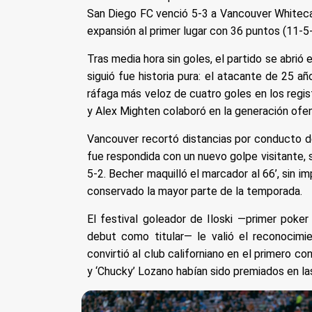
San Diego FC venció 5-3 a Vancouver Whiteca
expansión al primer lugar con 36 puntos (11-5-
Tras media hora sin goles, el partido se abrió 
siguió fue historia pura: el atacante de 25 a
ráfaga más veloz de cuatro goles en los regis
y Alex Mighten colaboró en la generación ofen
Vancouver recortó distancias por conducto d
fue respondida con un nuevo golpe visitante, s
5-2. Becher maquilló el marcador al 66’, sin i
conservado la mayor parte de la temporada.
El festival goleador de Iloski —primer poker
debut como titular— le valió el reconoci
convirtió al club californiano en el primero c
y ‘Chucky’ Lozano habían sido premiados en la