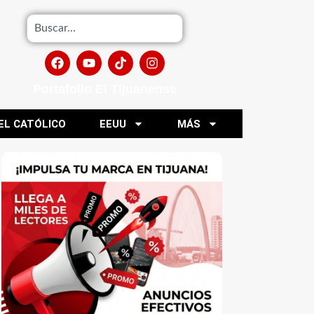
Portafolio El Tijuanense
EL CATÓLICO
EEUU
MÁS