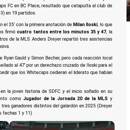
ps FC en BC Place, resultado que catapulta al club de
3) en 19 partidos.
en el 35’ con la primera anotación de
Milan Iloski
; lo que
ños firmó
cuatro tantos entre los minutos 35 y 47
, la
tros de la MLS. Anders Dreyer repartió tres asistencias
siva.
e Ryan Gauld y Simon Becher, pero cada reacción local
ellado al 47’ por un derechazo cruzado de Iloski para el
mpedir que los Whitecaps cedieran el liderato que habían
 en la joven historia de SDFC y el inicio soñado en su
miento como
Jugador de la Jornada 20 de la MLS
y
on tres ganadores distintos del galardón en 2025 (Dreyer
s fechas 1 y 11).