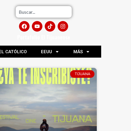
Portafolio El Tijuanense
EL CATÓLICO
EEUU
MÁS
TIJUANA