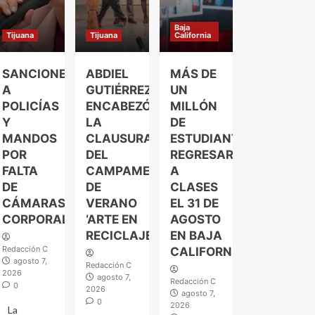
Baja
Tijuana
Tijuana
California
SANCIONES
ABDIEL
MÁS DE
A
GUTIÉRREZ
UN
POLICÍAS
ENCABEZÓ
MILLÓN
Y
LA
DE
MANDOS
CLAUSURA
ESTUDIANTES
POR
DEL
REGRESARÁN
FALTA
CAMPAMENTO
A
DE
DE
CLASES
CÁMARAS
VERANO
EL 31 DE
CORPORALES
‘ARTE EN
AGOSTO
RECICLAJE’
EN BAJA
Redacción C
CALIFORNIA
agosto 7,
Redacción C
2026
agosto 7,
Redacción C
0
2026
agosto 7,
0
2026
La