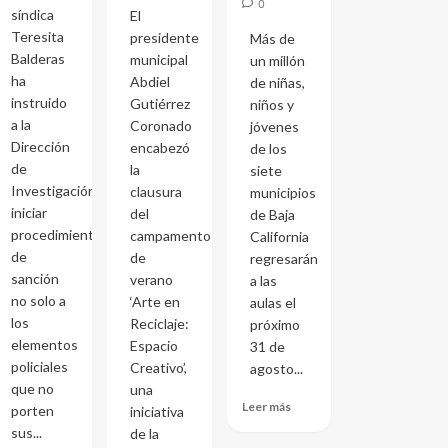
0
síndica
El
Teresita
presidente
Más de
Balderas
municipal
un millón
ha
Abdiel
de niñas,
instruido
Gutiérrez
niños y
a la
Coronado
jóvenes
Dirección
encabezó
de los
de
la
siete
Investigación
clausura
municipios
iniciar
del
de Baja
procedimientos
campamento
California
de
de
regresarán
sanción
verano
a las
no solo a
‘Arte en
aulas el
los
Reciclaje:
próximo
elementos
Espacio
31 de
policiales
Creativo’,
agosto...
que no
una
Leer más
porten
iniciativa
sus...
de la