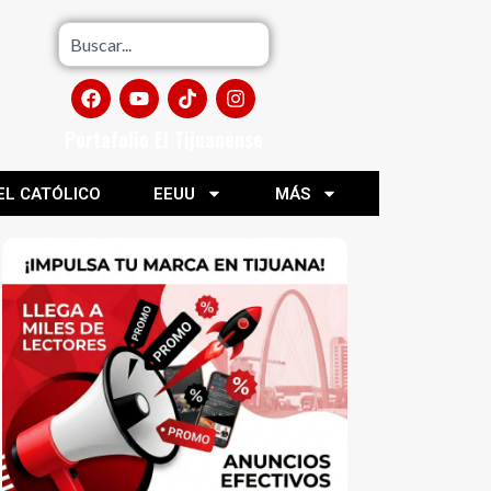
Portafolio El Tijuanense
EL CATÓLICO
EEUU
MÁS