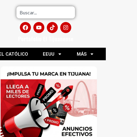
Portafolio El Tijuanense
EL CATÓLICO
EEUU
MÁS