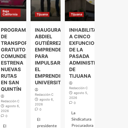
Baja
California
Tijuana
Tijuana
PROGRAMA
INAUGURA
INHABILITAN
DE
ABDIEL
A CINCO
TRANSPORTE
GUTIÉRREZ
EXFUNCIONARIOS
GRATUITO
EMPRENDELAND
DE LA
COMUNDER
PARA
PASADA
ESTRENA
IMPULSAR
ADMINISTRACIÓN
NUEVAS
EL
DE
RUTAS
EMPRENDIMIENTO
TIJUANA
EN SAN
UNIVERSITARIO
Redacción C
QUINTÍN
agosto 5,
Redacción C
2026
agosto 6,
Redacción C
0
2026
agosto 6,
0
2026
La
0
Sindicatura
El
Procuradora
presidente
El