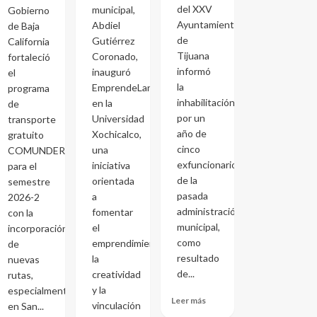
del XXV
municipal,
Gobierno
Ayuntamiento
Abdiel
de Baja
de
Gutiérrez
California
Tijuana
Coronado,
fortaleció
informó
inauguró
el
la
EmprendeLand
programa
inhabilitación
en la
de
por un
Universidad
transporte
año de
Xochicalco,
gratuito
cinco
una
COMUNDER
exfuncionarios
iniciativa
para el
de la
orientada
semestre
pasada
a
2026-2
administración
fomentar
con la
municipal,
el
incorporación
como
emprendimiento,
de
resultado
la
nuevas
de...
creatividad
rutas,
y la
especialmente
Leer más
vinculación
en San...