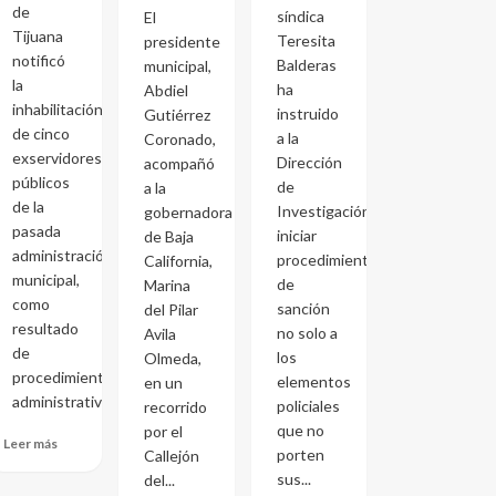
de
síndica
El
Tijuana
Teresita
presidente
notificó
Balderas
municipal,
la
ha
Abdiel
inhabilitación
instruido
Gutiérrez
de cinco
a la
Coronado,
exservidores
Dirección
acompañó
públicos
de
a la
de la
Investigación
gobernadora
pasada
iniciar
de Baja
administración
procedimientos
California,
municipal,
de
Marina
como
sanción
del Pilar
resultado
no solo a
Avila
de
los
Olmeda,
procedimientos
elementos
en un
administrativos...
policiales
recorrido
que no
por el
Leer más
porten
Callejón
sus...
del...