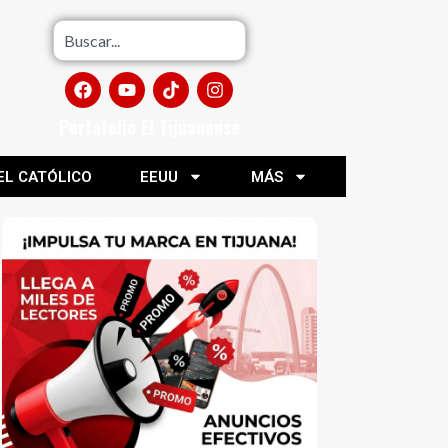
Portafolio El Tijuanense
EL CATÓLICO
EEUU
MÁS