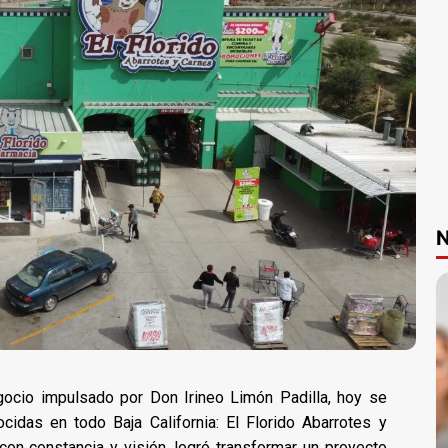
N
cio impulsado por Don Irineo Limón Padilla, hoy se
idas en todo Baja California: El Florido Abarrotes y
 con constancia y visión, logró transformar un proyecto