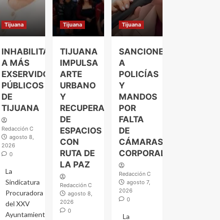
Tijuana
Tijuana
Tijuana
INHABILITAN
TIJUANA
SANCIONES
A MÁS
IMPULSA
A
EXSERVIDORES
ARTE
POLICÍAS
PÚBLICOS
URBANO
Y
DE
Y
MANDOS
TIJUANA
RECUPERACIÓN
POR
DE
FALTA
Redacción C
ESPACIOS
DE
agosto 8,
CON
CÁMARAS
2026
RUTA DE
CORPORALES
0
LA PAZ
La
Redacción C
Sindicatura
agosto 7,
Redacción C
2026
Procuradora
agosto 8,
0
2026
del XXV
0
Ayuntamiento
La