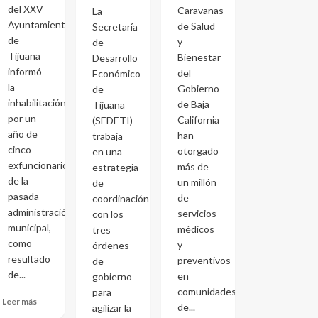
del XXV
Caravanas
La
Ayuntamiento
de Salud
Secretaría
de
y
de
Tijuana
Bienestar
Desarrollo
informó
del
Económico
la
Gobierno
de
inhabilitación
de Baja
Tijuana
por un
California
(SEDETI)
año de
han
trabaja
cinco
otorgado
en una
exfuncionarios
más de
estrategia
de la
un millón
de
pasada
de
coordinación
administración
servicios
con los
municipal,
médicos
tres
como
y
órdenes
resultado
preventivos
de
de...
en
gobierno
comunidades
para
Leer más
de...
agilizar la