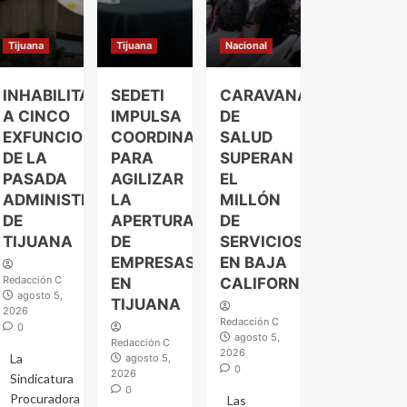
Tijuana
Tijuana
Nacional
INHABILITAN
SEDETI
CARAVANAS
A CINCO
IMPULSA
DE
EXFUNCIONARIOS
COORDINACIÓN
SALUD
DE LA
PARA
SUPERAN
PASADA
AGILIZAR
EL
ADMINISTRACIÓN
LA
MILLÓN
DE
APERTURA
DE
TIJUANA
DE
SERVICIOS
EMPRESAS
EN BAJA
Redacción C
EN
CALIFORNIA
agosto 5,
TIJUANA
2026
Redacción C
0
agosto 5,
Redacción C
2026
La
agosto 5,
0
2026
Sindicatura
0
Procuradora
Las