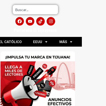
Portafolio El Tijuanense
EL CATÓLICO
EEUU
MÁS