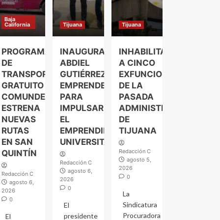
Baja
California
Tijuana
Tijuana
PROGRAMA
INAUGURA
INHABILITAN
DE
ABDIEL
A CINCO
TRANSPORTE
GUTIÉRREZ
EXFUNCIONARIOS
GRATUITO
EMPRENDELAND
DE LA
COMUNDER
PARA
PASADA
ESTRENA
IMPULSAR
ADMINISTRACIÓN
NUEVAS
EL
DE
RUTAS
EMPRENDIMIENTO
TIJUANA
EN SAN
UNIVERSITARIO
Redacción C
QUINTÍN
agosto 5,
Redacción C
2026
agosto 6,
Redacción C
0
2026
agosto 6,
0
2026
La
0
Sindicatura
El
Procuradora
presidente
El