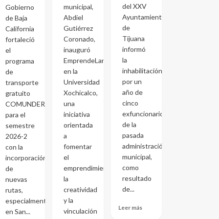
del XXV
municipal,
Gobierno
Ayuntamiento
Abdiel
de Baja
de
Gutiérrez
California
Tijuana
Coronado,
fortaleció
informó
inauguró
el
la
EmprendeLand
programa
inhabilitación
en la
de
por un
Universidad
transporte
año de
Xochicalco,
gratuito
cinco
una
COMUNDER
exfuncionarios
iniciativa
para el
de la
orientada
semestre
pasada
a
2026-2
administración
fomentar
con la
municipal,
el
incorporación
como
emprendimiento,
de
resultado
la
nuevas
de...
creatividad
rutas,
y la
especialmente
Leer más
vinculación
en San...