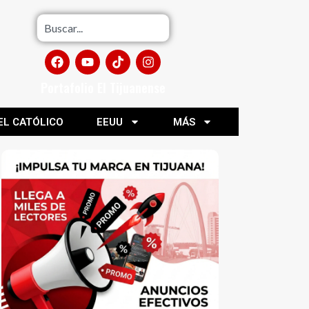
Portafolio El Tijuanense
EL CATÓLICO
EEUU
MÁS