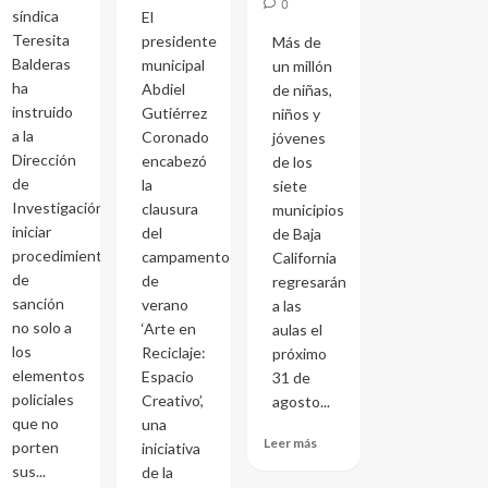
0
síndica
El
Teresita
presidente
Más de
Balderas
municipal
un millón
ha
Abdiel
de niñas,
instruido
Gutiérrez
niños y
a la
Coronado
jóvenes
Dirección
encabezó
de los
de
la
siete
Investigación
clausura
municipios
iniciar
del
de Baja
procedimientos
campamento
California
de
de
regresarán
sanción
verano
a las
no solo a
‘Arte en
aulas el
los
Reciclaje:
próximo
elementos
Espacio
31 de
policiales
Creativo’,
agosto...
que no
una
Leer más
porten
iniciativa
sus...
de la