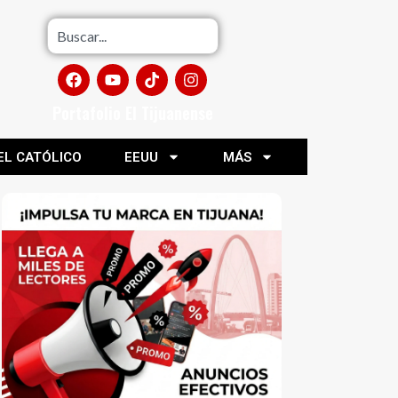
Portafolio El Tijuanense
EL CATÓLICO
EEUU
MÁS