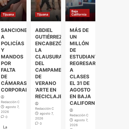
Baja
Tijuana
Tijuana
California
SANCIONES
ABDIEL
MÁS DE
A
GUTIÉRREZ
UN
POLICÍAS
ENCABEZÓ
MILLÓN
Y
LA
DE
MANDOS
CLAUSURA
ESTUDIANTES
POR
DEL
REGRESARÁN
FALTA
CAMPAMENTO
A
DE
DE
CLASES
CÁMARAS
VERANO
EL 31 DE
CORPORALES
‘ARTE EN
AGOSTO
RECICLAJE’
EN BAJA
Redacción C
CALIFORNIA
agosto 7,
Redacción C
2026
agosto 7,
Redacción C
0
2026
agosto 7,
0
2026
La