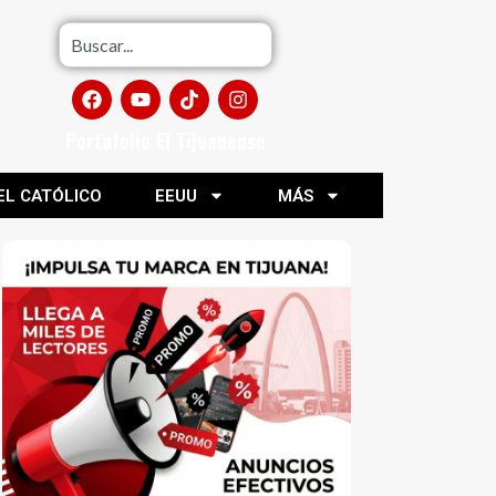
Portafolio El Tijuanense
EL CATÓLICO
EEUU
MÁS