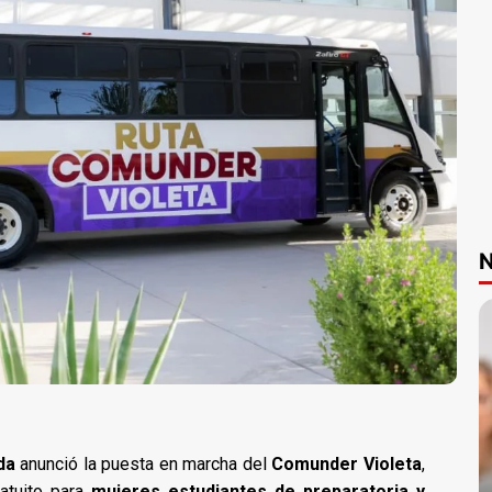
N
da
anunció la puesta en marcha del
Comunder Violeta
,
ratuito para
mujeres estudiantes de preparatoria y