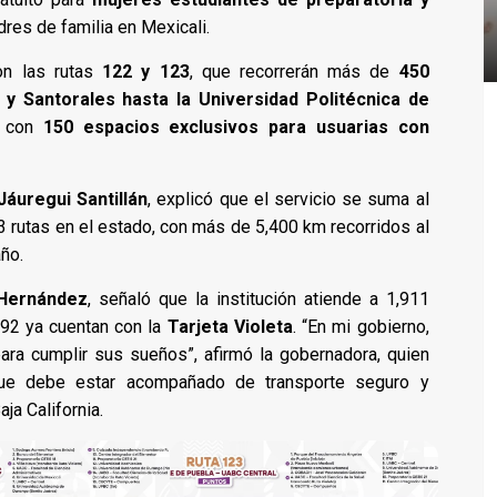
dres de familia en Mexicali.
on las rutas
122 y 123
, que recorrerán más de
450
 y Santorales hasta la Universidad Politécnica de
á con
150 espacios exclusivos para usuarias con
Jáuregui Santillán
, explicó que el servicio se suma al
3 rutas en el estado, con más de 5,400 km recorridos al
ño.
 Hernández
, señaló que la institución atiende a 1,911
392 ya cuentan con la
Tarjeta Violeta
. “En mi gobierno,
ara cumplir sus sueños”, afirmó la gobernadora, quien
que debe estar acompañado de transporte seguro y
ja California.