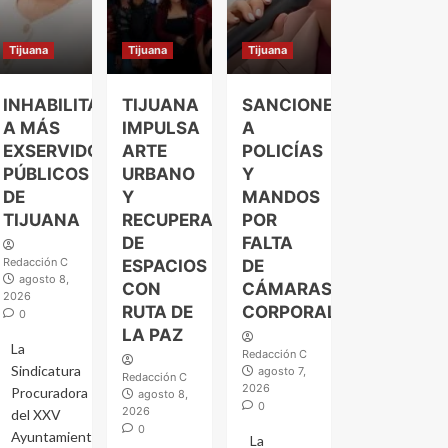
Tijuana
Tijuana
Tijuana
INHABILITAN
TIJUANA
SANCIONES
A MÁS
IMPULSA
A
EXSERVIDORES
ARTE
POLICÍAS
PÚBLICOS
URBANO
Y
DE
Y
MANDOS
TIJUANA
RECUPERACIÓN
POR
DE
FALTA
Redacción C
ESPACIOS
DE
agosto 8,
CON
CÁMARAS
2026
RUTA DE
CORPORALES
0
LA PAZ
La
Redacción C
Sindicatura
agosto 7,
Redacción C
2026
Procuradora
agosto 8,
0
2026
del XXV
0
Ayuntamiento
La