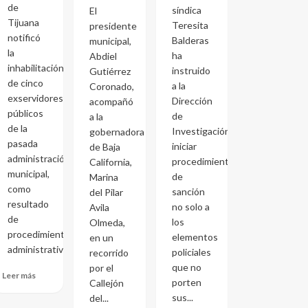
de
síndica
El
Tijuana
Teresita
presidente
notificó
Balderas
municipal,
la
ha
Abdiel
inhabilitación
instruido
Gutiérrez
de cinco
a la
Coronado,
exservidores
Dirección
acompañó
públicos
de
a la
de la
Investigación
gobernadora
pasada
iniciar
de Baja
administración
procedimientos
California,
municipal,
de
Marina
como
sanción
del Pilar
resultado
no solo a
Avila
de
los
Olmeda,
procedimientos
elementos
en un
administrativos...
policiales
recorrido
que no
por el
Leer más
porten
Callejón
sus...
del...