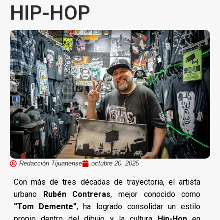
HIP-HOP
Redacción Tijuanense
octubre 20, 2025
Con más de tres décadas de trayectoria, el artista
urbano
Rubén Contreras
, mejor conocido como
“Tom Demente”
, ha logrado consolidar un estilo
propio dentro del dibujo y la cultura
Hip-Hop
en