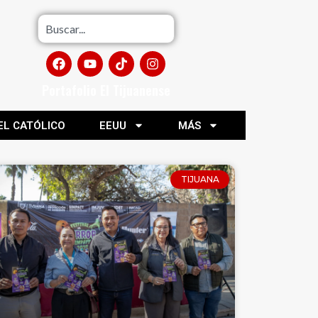
Portafolio El Tijuanense
EL CATÓLICO
EEUU
MÁS
TIJUANA