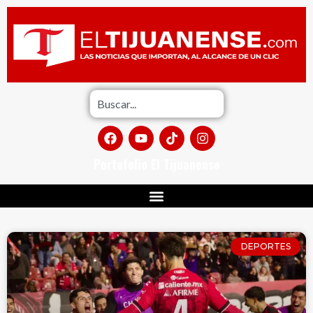
Portafolio El Tijuanense
DEPORTES