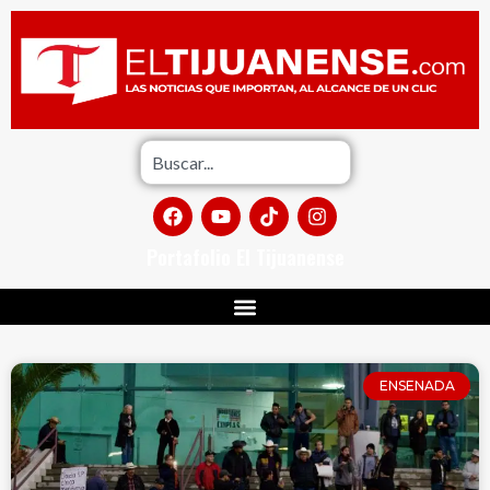
Portafolio El Tijuanense
ENSENADA