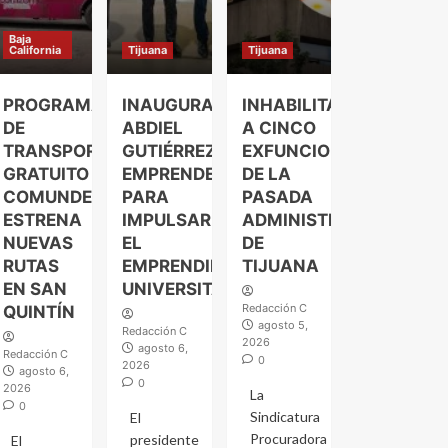
Baja
California
Tijuana
Tijuana
PROGRAMA
INAUGURA
INHABILITAN
DE
ABDIEL
A CINCO
TRANSPORTE
GUTIÉRREZ
EXFUNCIONARIOS
GRATUITO
EMPRENDELAND
DE LA
COMUNDER
PARA
PASADA
ESTRENA
IMPULSAR
ADMINISTRACIÓN
NUEVAS
EL
DE
RUTAS
EMPRENDIMIENTO
TIJUANA
EN SAN
UNIVERSITARIO
Redacción C
QUINTÍN
agosto 5,
Redacción C
2026
agosto 6,
Redacción C
0
2026
agosto 6,
0
2026
La
0
Sindicatura
El
Procuradora
presidente
El