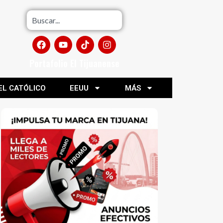
Portafolio El Tijuanense
EL CATÓLICO
EEUU
MÁS