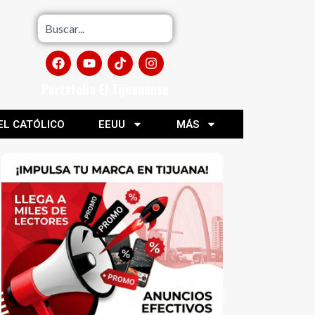
Portafolio El Tijuanense
EL CATÓLICO
EEUU
MÁS