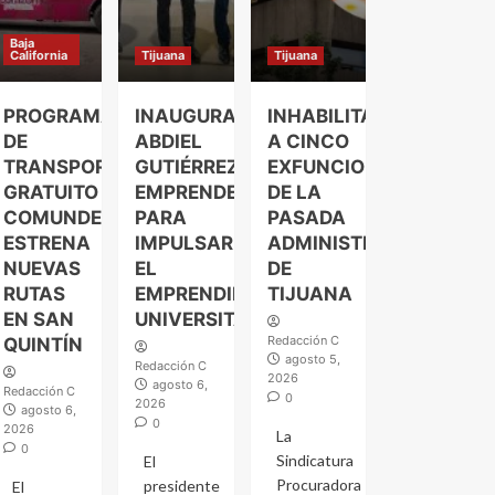
Baja
California
Tijuana
Tijuana
PROGRAMA
INAUGURA
INHABILITAN
DE
ABDIEL
A CINCO
TRANSPORTE
GUTIÉRREZ
EXFUNCIONARIOS
GRATUITO
EMPRENDELAND
DE LA
COMUNDER
PARA
PASADA
ESTRENA
IMPULSAR
ADMINISTRACIÓN
NUEVAS
EL
DE
RUTAS
EMPRENDIMIENTO
TIJUANA
EN SAN
UNIVERSITARIO
Redacción C
QUINTÍN
agosto 5,
Redacción C
2026
agosto 6,
Redacción C
0
2026
agosto 6,
0
2026
La
0
Sindicatura
El
Procuradora
presidente
El