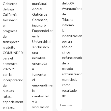
del XXV
municipal,
Gobierno
Ayuntamiento
Abdiel
de Baja
de
Gutiérrez
California
Tijuana
Coronado,
fortaleció
informó
inauguró
el
la
EmprendeLand
programa
inhabilitación
en la
de
por un
Universidad
transporte
año de
Xochicalco,
gratuito
cinco
una
COMUNDER
exfuncionarios
iniciativa
para el
de la
orientada
semestre
pasada
a
2026-2
administración
fomentar
con la
municipal,
el
incorporación
como
emprendimiento,
de
resultado
la
nuevas
de...
creatividad
rutas,
y la
especialmente
Leer más
vinculación
en San...