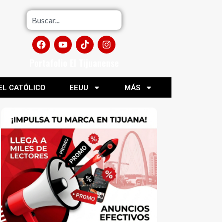
Portafolio El Tijuanense
EL CATÓLICO
EEUU
MÁS