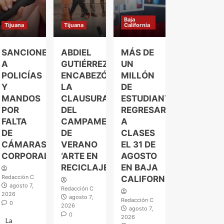
Baja
Tijuana
Tijuana
California
SANCIONES
ABDIEL
MÁS DE
A
GUTIÉRREZ
UN
POLICÍAS
ENCABEZÓ
MILLÓN
Y
LA
DE
MANDOS
CLAUSURA
ESTUDIANTES
POR
DEL
REGRESARÁN
FALTA
CAMPAMENTO
A
DE
DE
CLASES
CÁMARAS
VERANO
EL 31 DE
CORPORALES
‘ARTE EN
AGOSTO
RECICLAJE’
EN BAJA
Redacción C
CALIFORNIA
agosto 7,
Redacción C
2026
agosto 7,
Redacción C
0
2026
agosto 7,
0
2026
La