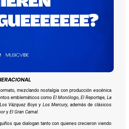
NERACIONAL
 formato, mezclando nostalgia con producción escénica
mentos emblemáticos como
El Monólogo
,
El Reportaje
,
La
Los Vázquez Boys
y
Los Mercury
, además de clásicos
mor
y
El Gran Carnal
.
guiños que dialogan tanto con quienes crecieron viendo