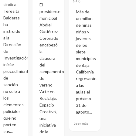
0
síndica
El
Teresita
presidente
Más de
Balderas
municipal
un millón
ha
Abdiel
de niñas,
instruido
Gutiérrez
niños y
a la
Coronado
jóvenes
Dirección
encabezó
de los
de
la
siete
Investigación
clausura
municipios
iniciar
del
de Baja
procedimientos
campamento
California
de
de
regresarán
sanción
verano
a las
no solo a
‘Arte en
aulas el
los
Reciclaje:
próximo
elementos
Espacio
31 de
policiales
Creativo’,
agosto...
que no
una
Leer más
porten
iniciativa
sus...
de la