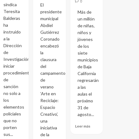
0
síndica
El
Teresita
presidente
Más de
Balderas
municipal
un millón
ha
Abdiel
de niñas,
instruido
Gutiérrez
niños y
a la
Coronado
jóvenes
Dirección
encabezó
de los
de
la
siete
Investigación
clausura
municipios
iniciar
del
de Baja
procedimientos
campamento
California
de
de
regresarán
sanción
verano
a las
no solo a
‘Arte en
aulas el
los
Reciclaje:
próximo
elementos
Espacio
31 de
policiales
Creativo’,
agosto...
que no
una
Leer más
porten
iniciativa
sus...
de la