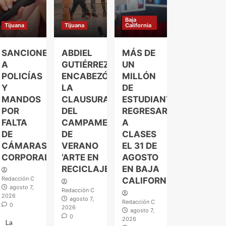
Baja
Tijuana
Tijuana
California
SANCIONES
ABDIEL
MÁS DE
A
GUTIÉRREZ
UN
POLICÍAS
ENCABEZÓ
MILLÓN
Y
LA
DE
MANDOS
CLAUSURA
ESTUDIANTES
POR
DEL
REGRESARÁN
FALTA
CAMPAMENTO
A
DE
DE
CLASES
CÁMARAS
VERANO
EL 31 DE
CORPORALES
‘ARTE EN
AGOSTO
RECICLAJE’
EN BAJA
Redacción C
CALIFORNIA
agosto 7,
Redacción C
2026
agosto 7,
Redacción C
0
2026
agosto 7,
0
2026
La