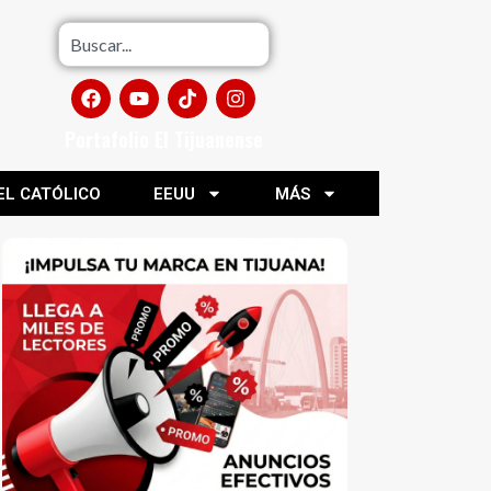
Portafolio El Tijuanense
EL CATÓLICO
EEUU
MÁS