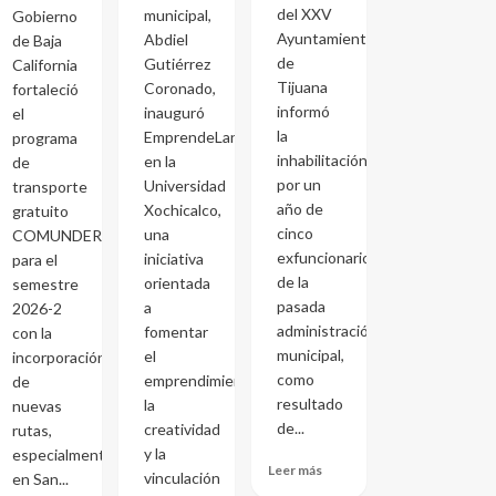
del XXV
municipal,
Gobierno
Ayuntamiento
Abdiel
de Baja
de
Gutiérrez
California
Tijuana
Coronado,
fortaleció
informó
inauguró
el
la
EmprendeLand
programa
inhabilitación
en la
de
por un
Universidad
transporte
año de
Xochicalco,
gratuito
cinco
una
COMUNDER
exfuncionarios
iniciativa
para el
de la
orientada
semestre
pasada
a
2026-2
administración
fomentar
con la
municipal,
el
incorporación
como
emprendimiento,
de
resultado
la
nuevas
de...
creatividad
rutas,
y la
especialmente
Leer más
vinculación
en San...