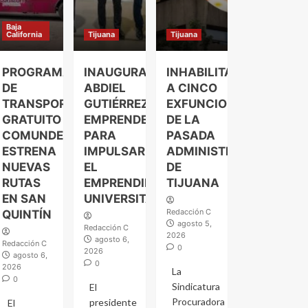
Baja
California
Tijuana
Tijuana
PROGRAMA
INAUGURA
INHABILITAN
DE
ABDIEL
A CINCO
TRANSPORTE
GUTIÉRREZ
EXFUNCIONARIOS
GRATUITO
EMPRENDELAND
DE LA
COMUNDER
PARA
PASADA
ESTRENA
IMPULSAR
ADMINISTRACIÓN
NUEVAS
EL
DE
RUTAS
EMPRENDIMIENTO
TIJUANA
EN SAN
UNIVERSITARIO
Redacción C
QUINTÍN
agosto 5,
Redacción C
2026
agosto 6,
Redacción C
0
2026
agosto 6,
0
2026
La
0
Sindicatura
El
Procuradora
presidente
El