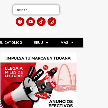
Portafolio El Tijuanense
EL CATÓLICO
EEUU
MÁS