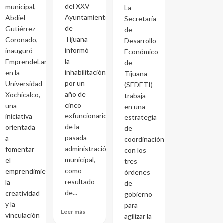
del XXV
municipal,
La
Ayuntamiento
Abdiel
Secretaría
de
Gutiérrez
de
Tijuana
Coronado,
Desarrollo
informó
inauguró
Económico
la
EmprendeLand
de
inhabilitación
en la
Tijuana
por un
Universidad
(SEDETI)
año de
Xochicalco,
trabaja
cinco
una
en una
exfuncionarios
iniciativa
estrategia
de la
orientada
de
pasada
a
coordinación
administración
fomentar
con los
municipal,
el
tres
como
emprendimiento,
órdenes
resultado
la
de
de...
creatividad
gobierno
y la
para
Leer más
vinculación
agilizar la