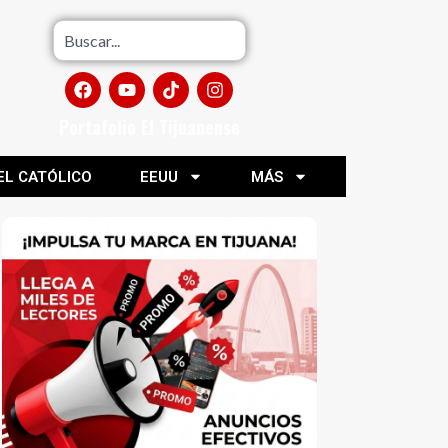
Portafolio El Tijuanense
EL CATÓLICO
EEUU
MÁS