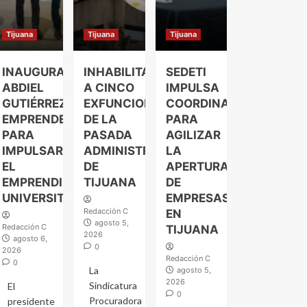
Tijuana
Tijuana
Tijuana
INAUGURA
INHABILITAN
SEDETI
ABDIEL
A CINCO
IMPULSA
GUTIÉRREZ
EXFUNCIONARIOS
COORDINACIÓN
EMPRENDELAND
DE LA
PARA
PARA
PASADA
AGILIZAR
IMPULSAR
ADMINISTRACIÓN
LA
EL
DE
APERTURA
EMPRENDIMIENTO
TIJUANA
DE
UNIVERSITARIO
EMPRESAS
Redacción C
EN
agosto 5,
Redacción C
TIJUANA
2026
agosto 6,
0
2026
Redacción C
0
La
agosto 5,
2026
Sindicatura
El
0
Procuradora
presidente