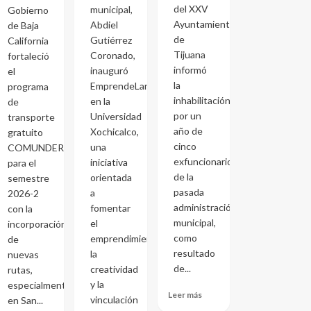
del XXV
municipal,
Gobierno
Ayuntamiento
Abdiel
de Baja
de
Gutiérrez
California
Tijuana
Coronado,
fortaleció
informó
inauguró
el
la
EmprendeLand
programa
inhabilitación
en la
de
por un
Universidad
transporte
año de
Xochicalco,
gratuito
cinco
una
COMUNDER
exfuncionarios
iniciativa
para el
de la
orientada
semestre
pasada
a
2026-2
administración
fomentar
con la
municipal,
el
incorporación
como
emprendimiento,
de
resultado
la
nuevas
de...
creatividad
rutas,
y la
especialmente
Leer más
vinculación
en San...