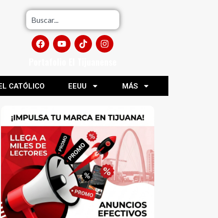
Portafolio El Tijuanense
EL CATÓLICO
EEUU
MÁS