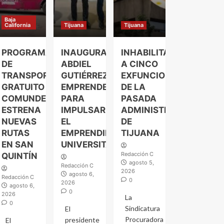
Baja
California
Tijuana
Tijuana
PROGRAMA
INAUGURA
INHABILITAN
DE
ABDIEL
A CINCO
TRANSPORTE
GUTIÉRREZ
EXFUNCIONARIOS
GRATUITO
EMPRENDELAND
DE LA
COMUNDER
PARA
PASADA
ESTRENA
IMPULSAR
ADMINISTRACIÓN
NUEVAS
EL
DE
RUTAS
EMPRENDIMIENTO
TIJUANA
EN SAN
UNIVERSITARIO
Redacción C
QUINTÍN
agosto 5,
Redacción C
2026
agosto 6,
Redacción C
0
2026
agosto 6,
0
2026
La
0
Sindicatura
El
Procuradora
presidente
El