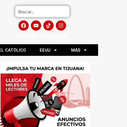
Portafolio El Tijuanense
EL CATÓLICO
EEUU
MÁS