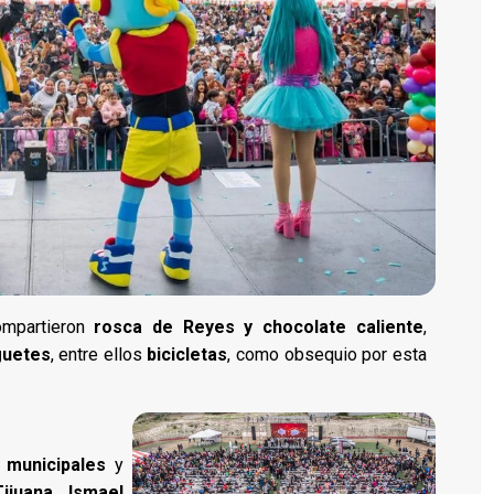
compartieron
rosca de Reyes y chocolate caliente
,
guetes
, entre ellos
bicicletas
, como obsequio por esta
 municipales
y
ijuana, Ismael