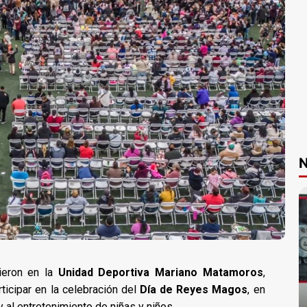
N
nieron en la
Unidad Deportiva Mariano Matamoros
,
rticipar en la celebración del
Día de Reyes Magos
, en
y al entretenimiento de niñas y niños.