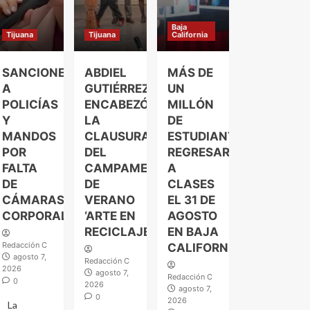
Baja
Tijuana
Tijuana
California
SANCIONES
ABDIEL
MÁS DE
A
GUTIÉRREZ
UN
POLICÍAS
ENCABEZÓ
MILLÓN
Y
LA
DE
MANDOS
CLAUSURA
ESTUDIANTES
POR
DEL
REGRESARÁN
FALTA
CAMPAMENTO
A
DE
DE
CLASES
CÁMARAS
VERANO
EL 31 DE
CORPORALES
‘ARTE EN
AGOSTO
RECICLAJE’
EN BAJA
Redacción C
CALIFORNIA
agosto 7,
Redacción C
2026
agosto 7,
Redacción C
0
2026
agosto 7,
0
2026
La