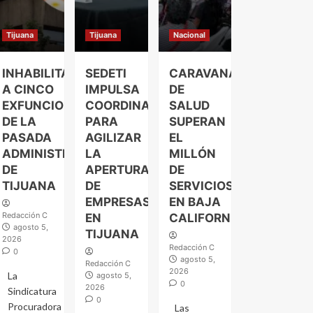
Tijuana
Tijuana
Nacional
INHABILITAN
SEDETI
CARAVANAS
A CINCO
IMPULSA
DE
EXFUNCIONARIOS
COORDINACIÓN
SALUD
DE LA
PARA
SUPERAN
PASADA
AGILIZAR
EL
ADMINISTRACIÓN
LA
MILLÓN
DE
APERTURA
DE
TIJUANA
DE
SERVICIOS
EMPRESAS
EN BAJA
Redacción C
EN
CALIFORNIA
agosto 5,
TIJUANA
2026
Redacción C
0
agosto 5,
Redacción C
2026
La
agosto 5,
0
2026
Sindicatura
0
Procuradora
Las