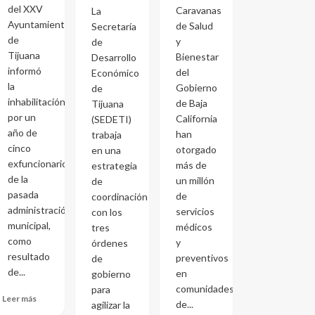
del XXV
Caravanas
La
Ayuntamiento
de Salud
Secretaría
de
y
de
Tijuana
Bienestar
Desarrollo
informó
del
Económico
la
Gobierno
de
inhabilitación
de Baja
Tijuana
por un
California
(SEDETI)
año de
han
trabaja
cinco
otorgado
en una
exfuncionarios
más de
estrategia
de la
un millón
de
pasada
de
coordinación
administración
servicios
con los
municipal,
médicos
tres
como
y
órdenes
resultado
preventivos
de
de...
en
gobierno
comunidades
para
Leer más
de...
agilizar la