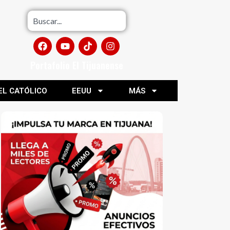
Portafolio El Tijuanense
EL CATÓLICO
EEUU
MÁS