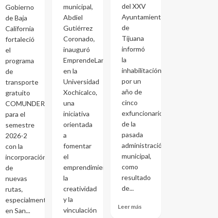
del XXV
municipal,
Gobierno
Ayuntamiento
Abdiel
de Baja
de
Gutiérrez
California
Tijuana
Coronado,
fortaleció
informó
inauguró
el
la
EmprendeLand
programa
inhabilitación
en la
de
por un
Universidad
transporte
año de
Xochicalco,
gratuito
cinco
una
COMUNDER
exfuncionarios
iniciativa
para el
de la
orientada
semestre
pasada
a
2026-2
administración
fomentar
con la
municipal,
el
incorporación
como
emprendimiento,
de
resultado
la
nuevas
de...
creatividad
rutas,
y la
especialmente
Leer más
vinculación
en San...