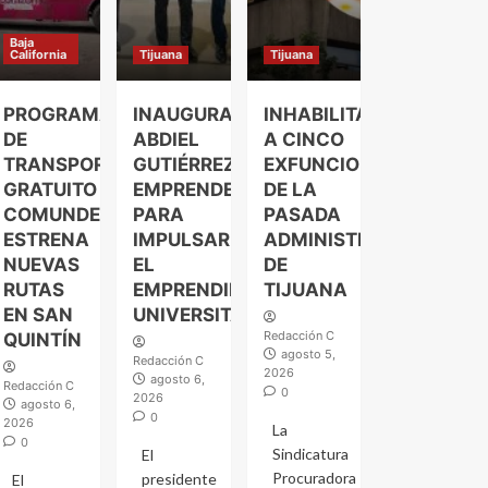
Baja
California
Tijuana
Tijuana
PROGRAMA
INAUGURA
INHABILITAN
DE
ABDIEL
A CINCO
TRANSPORTE
GUTIÉRREZ
EXFUNCIONARIOS
GRATUITO
EMPRENDELAND
DE LA
COMUNDER
PARA
PASADA
ESTRENA
IMPULSAR
ADMINISTRACIÓN
NUEVAS
EL
DE
RUTAS
EMPRENDIMIENTO
TIJUANA
EN SAN
UNIVERSITARIO
Redacción C
QUINTÍN
agosto 5,
Redacción C
2026
agosto 6,
Redacción C
0
2026
agosto 6,
0
2026
La
0
Sindicatura
El
Procuradora
presidente
El