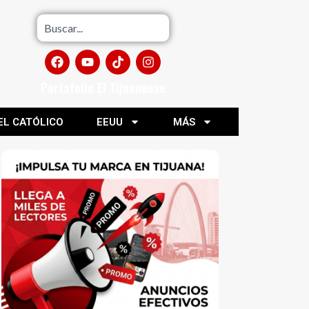
Portafolio El Tijuanense
EL CATÓLICO
EEUU
MÁS