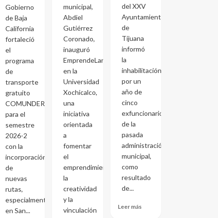
del XXV
municipal,
Gobierno
Ayuntamiento
Abdiel
de Baja
de
Gutiérrez
California
Tijuana
Coronado,
fortaleció
informó
inauguró
el
la
EmprendeLand
programa
inhabilitación
en la
de
por un
Universidad
transporte
año de
Xochicalco,
gratuito
cinco
una
COMUNDER
exfuncionarios
iniciativa
para el
de la
orientada
semestre
pasada
a
2026-2
administración
fomentar
con la
municipal,
el
incorporación
como
emprendimiento,
de
resultado
la
nuevas
de...
creatividad
rutas,
y la
especialmente
Leer más
vinculación
en San...