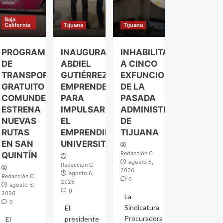
Baja
California
Tijuana
Tijuana
PROGRAMA
INAUGURA
INHABILITAN
DE
ABDIEL
A CINCO
TRANSPORTE
GUTIÉRREZ
EXFUNCIONARIOS
GRATUITO
EMPRENDELAND
DE LA
COMUNDER
PARA
PASADA
ESTRENA
IMPULSAR
ADMINISTRACIÓN
NUEVAS
EL
DE
RUTAS
EMPRENDIMIENTO
TIJUANA
EN SAN
UNIVERSITARIO
Redacción C
QUINTÍN
agosto 5,
Redacción C
2026
agosto 6,
Redacción C
0
2026
agosto 6,
0
2026
La
0
Sindicatura
El
Procuradora
presidente
El