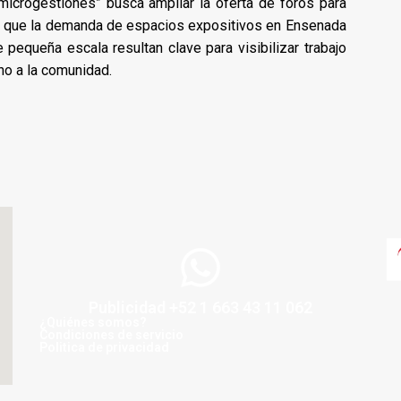
“microgestiones” busca ampliar la oferta de foros para
có que la demanda de espacios expositivos en Ensenada
e pequeña escala resultan clave para visibilizar trabajo
no a la comunidad.
Publicidad +52 1 663 43 11 062
¿Quiénes somos?
Condiciones de servicio
Politica de privacidad