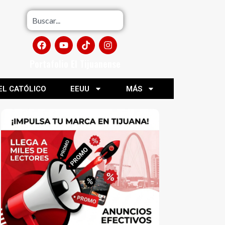
Portafolio El Tijuanense
EL CATÓLICO
EEUU
MÁS