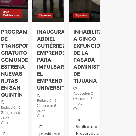
Baja
California
Tijuana
Tijuana
PROGRAMA
INAUGURA
INHABILITAN
DE
ABDIEL
A CINCO
TRANSPORTE
GUTIÉRREZ
EXFUNCIONARIOS
GRATUITO
EMPRENDELAND
DE LA
COMUNDER
PARA
PASADA
ESTRENA
IMPULSAR
ADMINISTRACIÓN
NUEVAS
EL
DE
RUTAS
EMPRENDIMIENTO
TIJUANA
EN SAN
UNIVERSITARIO
Redacción C
QUINTÍN
agosto 5,
Redacción C
2026
agosto 6,
Redacción C
0
2026
agosto 6,
0
2026
La
0
Sindicatura
El
Procuradora
presidente
El