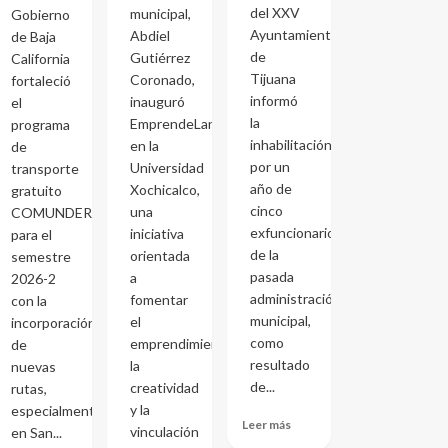
del XXV
municipal,
Gobierno
Ayuntamiento
Abdiel
de Baja
de
Gutiérrez
California
Tijuana
Coronado,
fortaleció
informó
inauguró
el
la
EmprendeLand
programa
inhabilitación
en la
de
por un
Universidad
transporte
año de
Xochicalco,
gratuito
cinco
una
COMUNDER
exfuncionarios
iniciativa
para el
de la
orientada
semestre
pasada
a
2026-2
administración
fomentar
con la
municipal,
el
incorporación
como
emprendimiento,
de
resultado
la
nuevas
de...
creatividad
rutas,
y la
especialmente
Leer más
vinculación
en San...