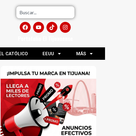
Portafolio El Tijuanense
EL CATÓLICO
EEUU
MÁS