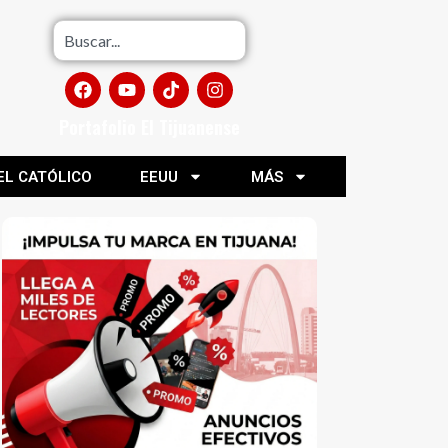
Portafolio El Tijuanense
EL CATÓLICO
EEUU
MÁS