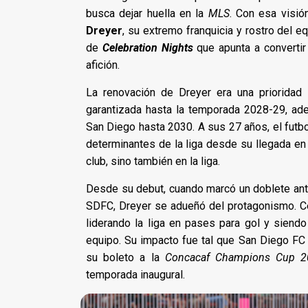
busca dejar huella en la
MLS
. Con esa visió
Dreyer
, su extremo franquicia y rostro del 
de
Celebration Nights
que apunta a convertir
afición.
La renovación de Dreyer era una prioridad 
garantizada hasta la temporada 2028-29, ad
San Diego hasta 2030. A sus 27 años, el futbo
determinantes de la liga desde su llegada en 
club, sino también en la liga.
Desde su debut, cuando marcó un doblete an
SDFC, Dreyer se adueñó del protagonismo. Ce
liderando la liga en pases para gol y siend
equipo. Su impacto fue tal que San Diego FC
su boleto a la
Concacaf Champions Cup 2
temporada inaugural.