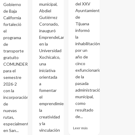
del XXV
municipal,
Gobierno
Ayuntamiento
Abdiel
de Baja
de
Gutiérrez
California
Tijuana
Coronado,
fortaleció
informó
inauguró
el
la
EmprendeLand
programa
inhabilitación
en la
de
por un
Universidad
transporte
año de
Xochicalco,
gratuito
cinco
una
COMUNDER
exfuncionarios
iniciativa
para el
de la
orientada
semestre
pasada
a
2026-2
administración
fomentar
con la
municipal,
el
incorporación
como
emprendimiento,
de
resultado
la
nuevas
de...
creatividad
rutas,
y la
especialmente
Leer más
vinculación
en San...