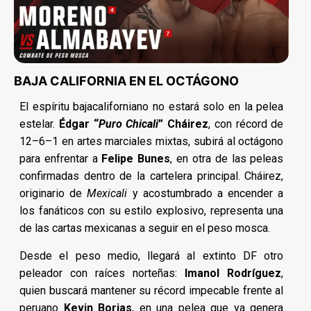
BAJA CALIFORNIA EN EL OCTÁGONO
El espíritu bajacaliforniano no estará solo en la pelea
estelar.
Édgar “
Puro Chicali
” Cháirez
, con récord de
12–6–1 en artes marciales mixtas, subirá al octágono
para enfrentar a
Felipe Bunes
, en otra de las peleas
confirmadas dentro de la cartelera principal. Cháirez,
originario de
Mexicali
y acostumbrado a encender a
los fanáticos con su estilo explosivo, representa una
de las cartas mexicanas a seguir en el peso mosca.
Desde el peso medio, llegará al extinto DF otro
peleador con raíces norteñas:
Imanol Rodríguez
,
quien buscará mantener su récord impecable frente al
peruano
Kevin Borjas
, en una pelea que ya genera