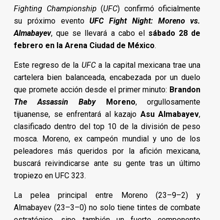
Fighting Championship
(
UFC
) confirmó oficialmente
su próximo evento
UFC Fight Night: Moreno vs.
Almabayev
, que se llevará a cabo el
sábado 28 de
febrero en la Arena Ciudad de México
.
Este regreso de la
UFC
a la capital mexicana trae una
cartelera bien balanceada, encabezada por un duelo
que promete acción desde el primer minuto:
Brandon
The Assassin Baby
Moreno
, orgullosamente
tijuanense, se enfrentará al kazajo
Asu Almabayev
,
clasificado dentro del top 10 de la división de peso
mosca. Moreno, ex campeón mundial y uno de los
peleadores más queridos por la afición mexicana,
buscará reivindicarse ante su gente tras un último
tropiezo en UFC 323.
La pelea principal entre Moreno (23–9–2) y
Almabayev (23–3–0) no solo tiene tintes de combate
estratégico, sino también un fuerte componente