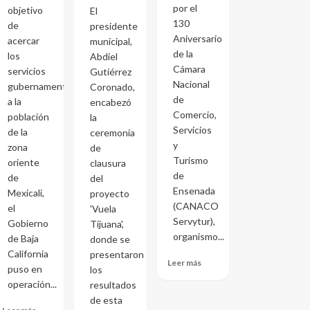
por el
objetivo
El
130
de
presidente
Aniversario
acercar
municipal,
de la
los
Abdiel
Cámara
servicios
Gutiérrez
Nacional
gubernamentales
Coronado,
de
a la
encabezó
Comercio,
población
la
Servicios
de la
ceremonia
y
zona
de
Turismo
oriente
clausura
de
de
del
Ensenada
Mexicali,
proyecto
(CANACO
el
'Vuela
Servytur),
Gobierno
Tijuana',
organismo...
de Baja
donde se
California
presentaron
Leer más
puso en
los
operación...
resultados
de esta