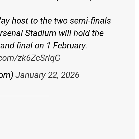
lay host to the two semi-finals
rsenal Stadium will hold the
and final on 1 February.
r.com/zk6ZcSrlqG
com)
January 22, 2026