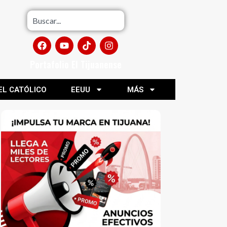
Portafolio El Tijuanense
EL CATÓLICO
EEUU
MÁS