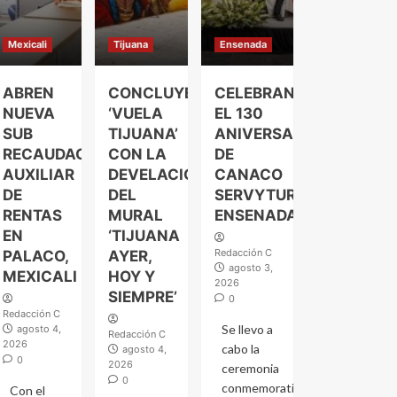
Mexicali
Tijuana
Ensenada
ABREN
CONCLUYE
CELEBRAN
NUEVA
‘VUELA
EL 130
SUB
TIJUANA’
ANIVERSARIO
RECAUDACIÓN
CON LA
DE
AUXILIAR
DEVELACIÓN
CANACO
DE
DEL
SERVYTUR
RENTAS
MURAL
ENSENADA
EN
‘TIJUANA
Redacción C
PALACO,
AYER,
agosto 3,
MEXICALI
HOY Y
2026
SIEMPRE’
0
Redacción C
Se llevo a
agosto 4,
Redacción C
2026
cabo la
agosto 4,
0
2026
ceremonia
0
conmemorativa
Con el